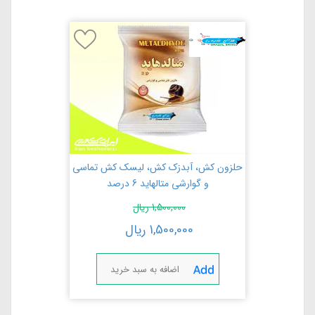
حلزون کش، آبدزک کش، لیسک کش تماسی
و گوارشی متالهاید 6 درصد
1,500,000
ریال
1,500,000
ریال
اضافه به سبد خرید