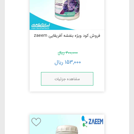
فروش کود ویژه بنفشه آفریقایی zaeem
200,000
ریال
153,000
ریال
مشاهده جزئیات