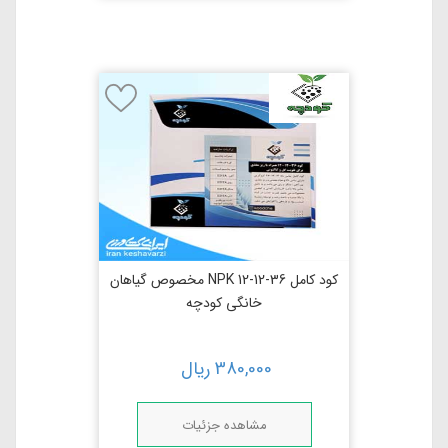
کود کامل NPK 12-12-36 مخصوص گیاهان
خانگی کودچه
380,000
ریال
مشاهده جزئیات