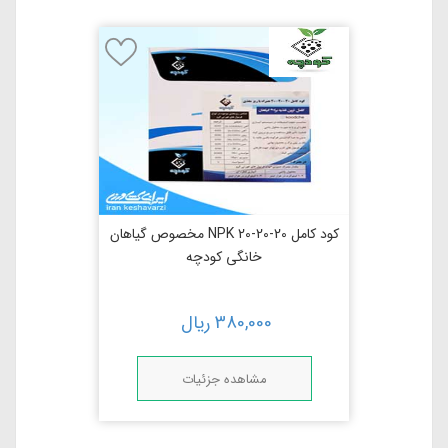
کود کامل NPK 20-20-20 مخصوص گیاهان
خانگی کودچه
380,000
ریال
مشاهده جزئیات