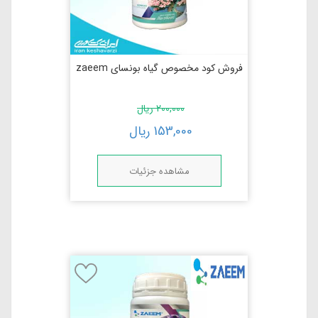
فروش کود مخصوص گیاه بونسای zaeem
200,000
ریال
153,000
ریال
مشاهده جزئیات