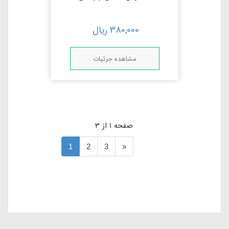
380,000
ریال
مشاهده جزئیات
صفحه 1 از 3
1
2
3
»