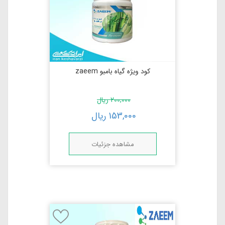
کود ویژه گیاه بامبو zaeem
200,000
ریال
153,000
ریال
مشاهده جزئیات