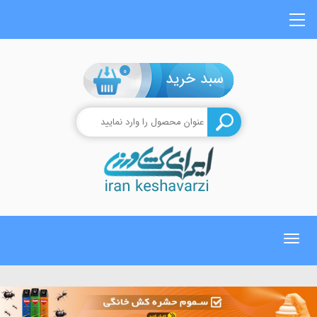
0
Toggle
navigation