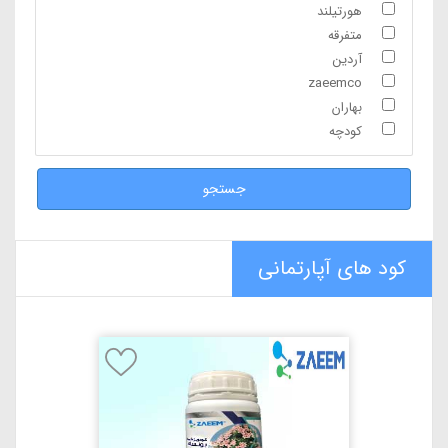
هورتیلند
متفرقه
آردین
zaeemco
بهاران
کودچه
جستجو
کود های آپارتمانی