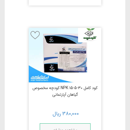
کود کامل NPK 15-5-30 کودچه مخصوص
گیاهان آپارتمانی
380,000
ریال