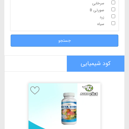
سرخابی
صورتی B
زرد
سیاه
جستجو
کود شیمیایی