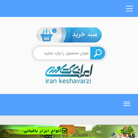
0
Toggle
navigation