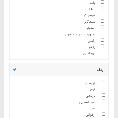
پلنتا
PNP
فیوچراکو
شیماگرو
استولر
رهاورد مروارید هامون
زایس
رایتو
پروتامین
رنگ
قهوه ای
قرمز
نارنجی
سبز فسفری
سبز
ارغوانی