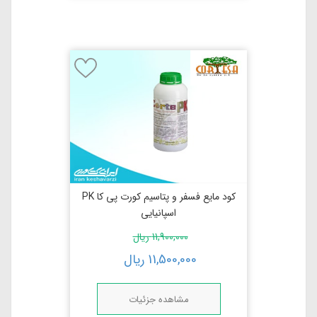
کود مایع فسفر و پتاسیم كورت پی کا PK
اسپانیایی
11,900,000
ریال
11,500,000
ریال
مشاهده جزئیات