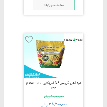
مشاهده جزئیات
کود آهن گرومور 6% آمریکایی growmore
iron
40,000,000
ریال
38,500,000
ریال