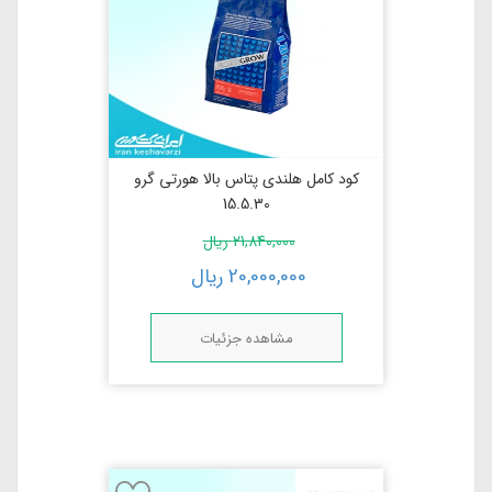
کود کامل هلندی پتاس بالا هورتی گرو
15.5.30
21,840,000
ریال
20,000,000
ریال
مشاهده جزئیات