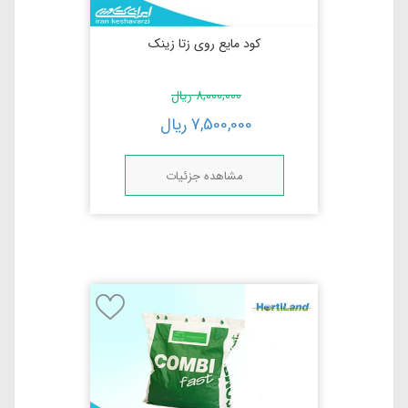
کود مایع روی زتا زینک
8,000,000
ریال
7,500,000
ریال
مشاهده جزئیات