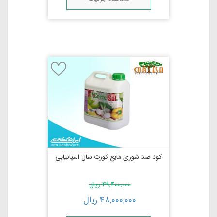
کود ضد شوری مایع كورت سال اسپانیایی
49,400,000
ریال
48,000,000
ریال