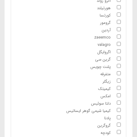
اگرو زولد
هورتیلند
کورتسا
گرومور
آردین
zaeemco
valagro
اگروایگل
گرین سی
پلنت چویس
متفرقه
زیگلر
کیمیتک
امکس
دلتا سوئیس
کیمیا شیمی گوهر ایساتیس
پادنا
گروگرین
کودچه