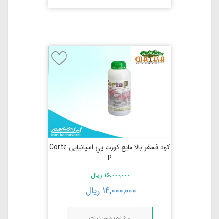
کود فسفر بالا مایع كورت پي اسپانیایی Corte
P
15,000,000
ریال
14,000,000
ریال
مشاهده جزئیات