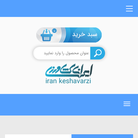
0
Toggle
navigation