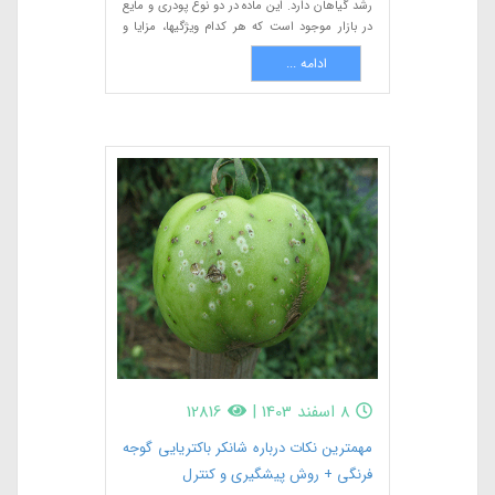
رشد گیاهان دارد. این ماده در دو نوع پودری و مایع
در بازار موجود است که هر کدام ویژگیها، مزایا و
کاربردهای خاص خود را دارند. در این مقاله، به
ادامه ...
بررسی تفاوتهای این دو نوع هیومیک اسید پرداخته و
مزایا و معایب هر یک را شرح میدهیم.
8 اسفند 1403
|
12816
مهمترین نکات درباره شانکر باکتریایی گوجه
فرنگی + روش پیشگیری و کنترل