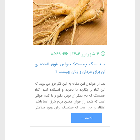
4 شهریور 1404
|
8569
جینسینگ چیست؟ خواص فوق العاده ی
آن برای مردان و زنان چیست ؟
بعد از خواندن این مقاله به این فکر فرو می روید که
این گیاه را بکارید یا بخرید و استفاده کنید. گیاه
جینسنگ که نام دیگر آن نوش دارو و یا گیاه جوانی
است که شاید راز جوان ماندن مردم شرق آسیا باشد.
اعتقاد بر این است که جینسنگ برای بهبود سلامتی
مفید است و یکی از محبوب ترین گیاه دارویی های
ادامه ...
دنیا است. گفته می شود سرخ پوستان در هنگام طی
کردن مسافت های بسیار دور ریشه ی این گیاه را می
جوند تا بدن آنها از انرژی و مواد غذایی کافی تامین
شود.