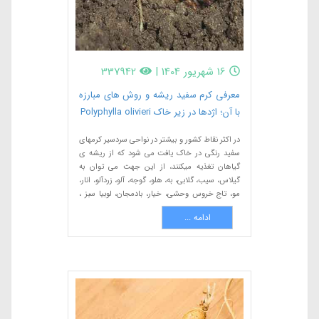
16 شهریور 1404
|
337942
معرفی کرم سفید ریشه و روش های مبارزه
با آن؛ اژدها در زیر خاک Polyphylla olivieri
در اکثر نقاط کشور و بیشتر در نواحی سردسیر کرمهای
سفید رنگی در خاک یافت می شود که از ریشه ی
گیاهان تغذیه میکنند، از این جهت می توان به
گیلاس، سیب، گلابی، به، هلو، گوجه، آلو، زردآلو، انار،
مو، تاج خروس وحشی، خیار، بادمجان، لوبیا سبز ،
کدو، سیب زمینی، یاس بنفش، برگ بو ، برگ نو،
ادامه ...
گلایول، چمن، تبریزی، بید، ئ نارون اشاره کرد