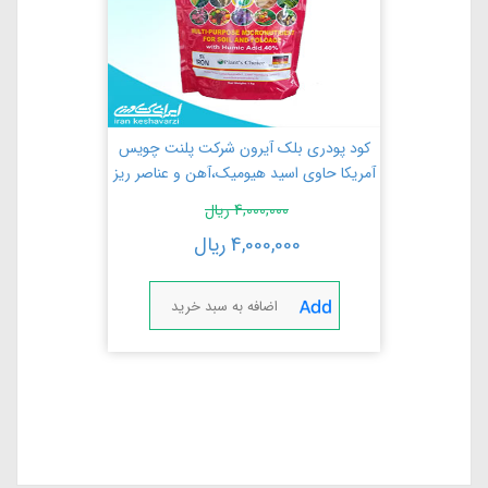
کود پودری بلک آیرون شرکت پلنت چویس
آمریکا حاوی اسید هیومیک،آهن و عناصر ریز
مغذی
4,000,000
ریال
4,000,000
ریال
اضافه به سبد خرید