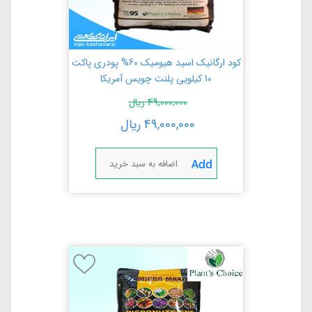
کود ارگانیک اسید هیومیک 60% پودری پاکت
10 کیلویی پلنت چویس آمریکا
49,000,000
ریال
49,000,000
ریال
اضافه به سبد خرید