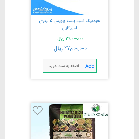
هیومیک اسید پلنت چویس 5 لیتری
آمریکایی
27,000,000
ریال
27,000,000
ریال
اضافه به سبد خرید