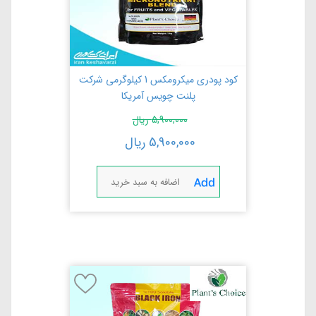
کود پودری میکرومکس 1 کیلوگرمی شرکت
پلنت چویس آمریکا
5,900,000
ریال
5,900,000
ریال
اضافه به سبد خرید