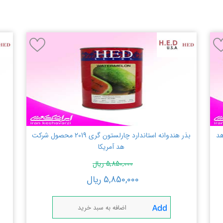
رکت هد
بذر هندوانه استاندارد چارلستون گری 2019 محصول شرکت
هد آمریکا
5,850,000
ریال
5,850,000
ریال
اضافه به سبد خرید