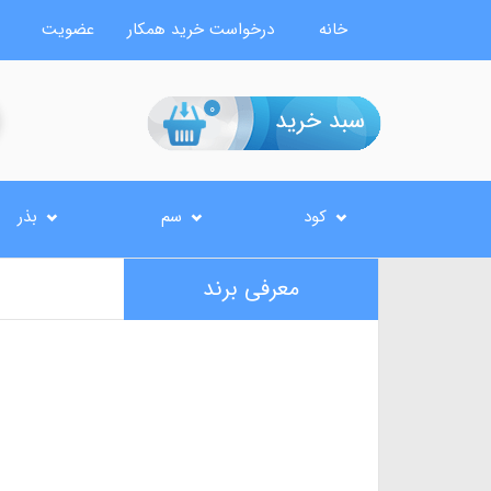
خانه
درخواست خرید همکار
عضویت
0
کود
سم
بذر
معرفی برند