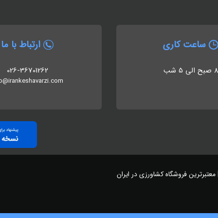
ساعت کاری
ارتباط با ما
 صبح الی 5 شب
026-36701262
fo@irankeshavarzi.com
 معتبرترین فروشگاه کشاورزی در ایران