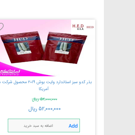
بذر کدو سبز استاندارد وایت بوش 2019 محصول ش
آمریکا
52,000,000
ریال
52,000,000
ریال
اضافه به سبد خرید