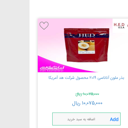
بذر ملون آناناسی 2019 محصول شرکت هد آمریکا
10,075,000
ریال
10,075,000
ریال
اضافه به سبد خرید