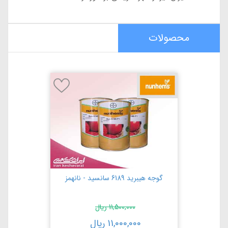
محصولات
گوجه هیبرید 6189 سانسید - نانهمز
11,500,000
ریال
11,000,000
ریال