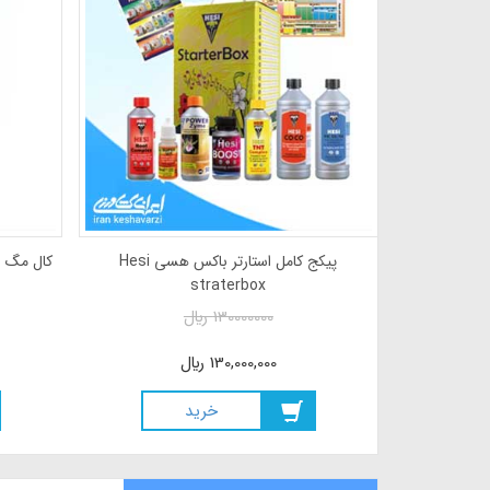
هورتی گرو 5.50.20 بیست کیلویی محصول
شرکت هورتیلند هلند
aterbox
78000000
ريال
130000000
78,000,000
ريال
130,000,000
خريد
خ