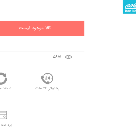
کالا موجود نيست
5951
پشتيباني 24 ساعته
ضمانت ب
پرداخت د