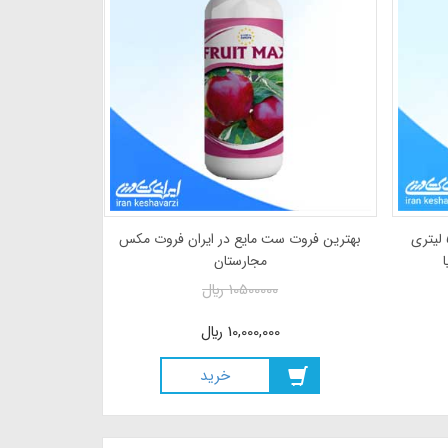
کود محرک رشد ریشه بیورادیکانت 5 لیتری
بهترین فروت ست مایع در ایر
محصول شرکت فیوچراکو اسپانیا
مجارستان
62000000
ريال
10500000
ريال
62,000,000
ريال
10,000,000
ريال
خريد
خريد