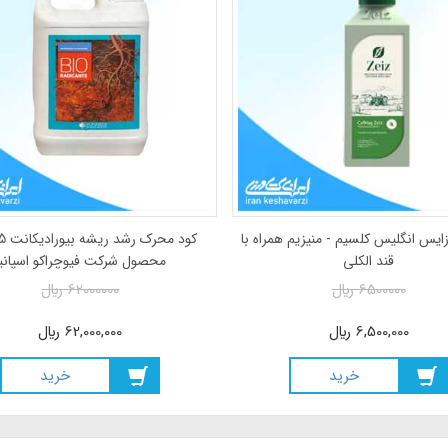
پیکج کامل استارتر باکس هسی Hesi
کال مگ زایس انگلیس کلسیم - منیزیم همراه با
str
قند الکلی
ريال
6500000
ريال
ريال
6,500,000
ريال
ريد
خريد