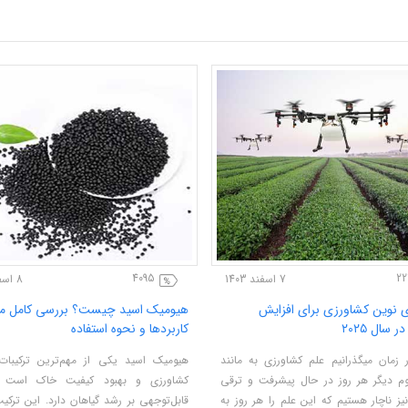
4095
2241
7 اسفند 1403
راهکارهای نوین کشاورزی برای افزایش
هیومیک اسید چیست؟ ب
بهره‌وری در سال ۲۰۲۵
کاربردها و نحوه استفاد
هر چه در زمان میگذرانیم علم کشاورزی به مانند
هیومیک اسید یکی از مه
تمامی علوم دیگر هر روز در حال پیشرفت و ترقی
کشاورزی و بهبود کیف
است، ما نیز ناچار هستیم که این علم را هر روز به
قابل‌توجهی بر رشد گیاهان