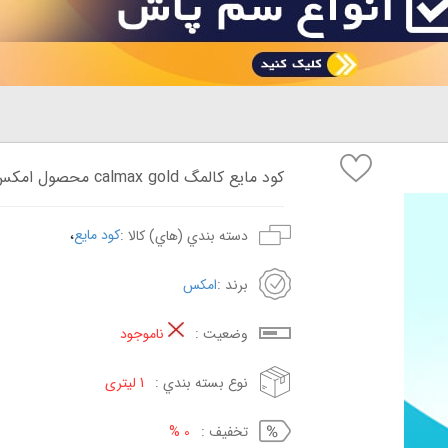
کود مایع کالمگ calmax gold محصول امکس انگلستان
،
کود مایع
دسته بندي (هاي) کالا :
برند :
امکس
وضعيت :
ناموجود
نوع بسته بندي :
1 لیتری
تخفيف :
0 %