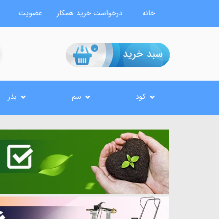
خانه
درخواست خرید همکار
عضویت
0
کود
سم
بذر