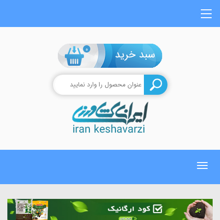
0
Toggle
navigation