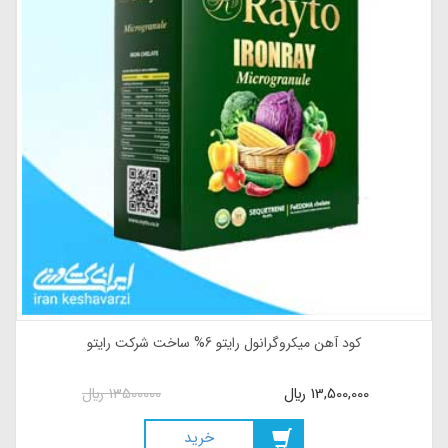
کود ارگانیک جلبک دریایی Solu-Sea محصول شرکت پلنت چویس آمریکا
35,000,000
ريال
35000000
ريال
خريد