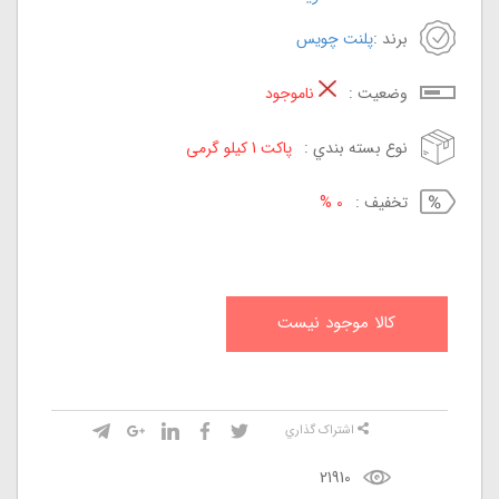
برند :
پلنت چویس
وضعيت :
ناموجود
نوع بسته بندي :
پاکت 1 کیلو گرمی
تخفيف :
0 %
کالا موجود نيست
اشتراک گذاري
21910