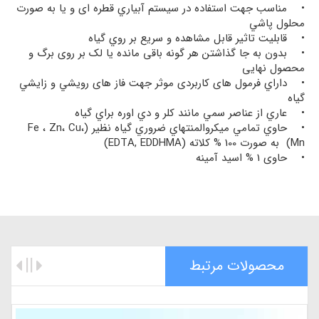
• مناسب جهت استفاده در سيستم آبياري قطره ای و يا به صورت
محلول پاشي
• قابليت تاثير قابل مشاهده و سريع بر روي گياه
• بدون به جا گذاشتن هر گونه باقی مانده یا لک بر روی برگ و
محصول نهایی
• داراي فرمول های کاربردی موثر جهت فاز های رويشي و زايشي
گياه
• عاري از عناصر سمي مانند كلر و دي اوره براي گياه
• حاوي تمامي ميكروالمنتهاي ضروري گیاه نظیر (Fe ، Zn، Cu،
Mn) به صورت 100 % كلاته (EDTA, EDDHMA)
• حاوی 1 % اسيد آمينه
محصولات مرتبط