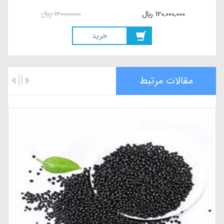
120,000,000
ريال
120000000
ريال
خريد
مقالات مرتبط