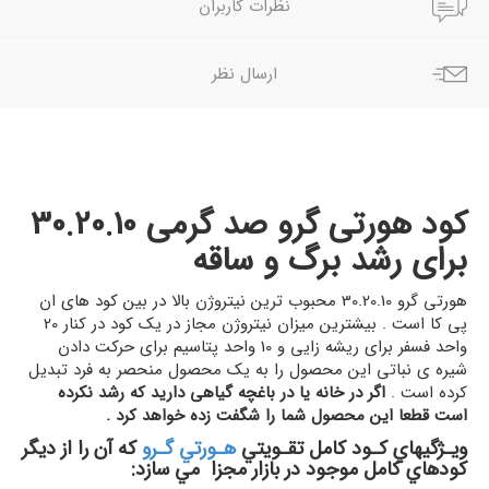
نظرات کاربران
ارسال نظر
کود هورتی گرو صد گرمی 30.20.10
برای رشد برگ و ساقه
هورتی گرو 30.20.10 محبوب ترین نیتروژن بالا در بین کود های ان
پی کا است . بیشترین میزان نیتروژن مجاز در یک کود در کنار 20
واحد فسفر برای ریشه زایی و 10 واحد پتاسیم برای حرکت دادن
شیره ی نباتی این محصول را به یک محصول منحصر به فرد تبدیل
کرده است .
اگر در خانه یا در باغچه گیاهی دارید که رشد نکرده
است قطعا این محصول شما را شگفت زده خواهد کرد .
ويـژگيهاي كـود كامل تقـويتي
هـورتي گـرو
كه آن را از ديگر
كودهاي كامل موجود در بازار مجزا مي سازد: