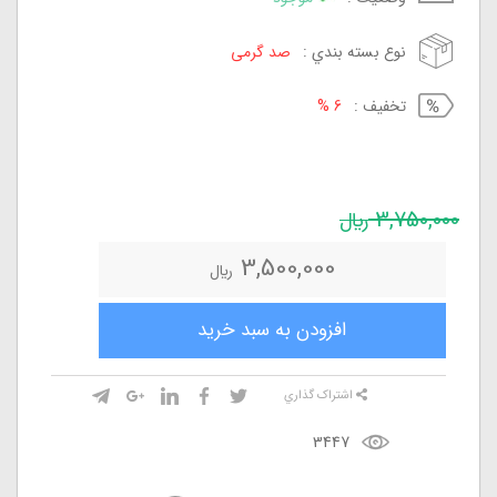
نوع بسته بندي :
صد گرمی
تخفيف :
6 %
3,750,000
ريال
3,500,000
ريال
افزودن به سبد خريد
اشتراک گذاري
3447