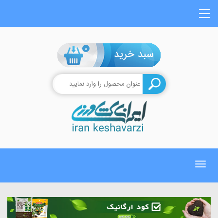
0
Toggle
navigation