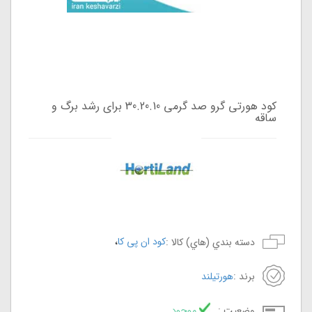
کود هورتی گرو صد گرمی 30.20.10 برای رشد برگ و
ساقه
،
کود ان پی کا
دسته بندي (هاي) کالا :
برند :
هورتیلند
وضعيت :
موجود