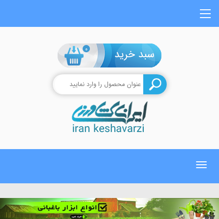
0
Toggle
navigation