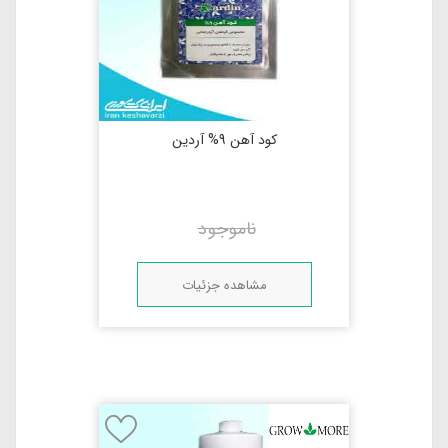
کود آهن 9% آردین
ناموجود
مشاهده جزئیات