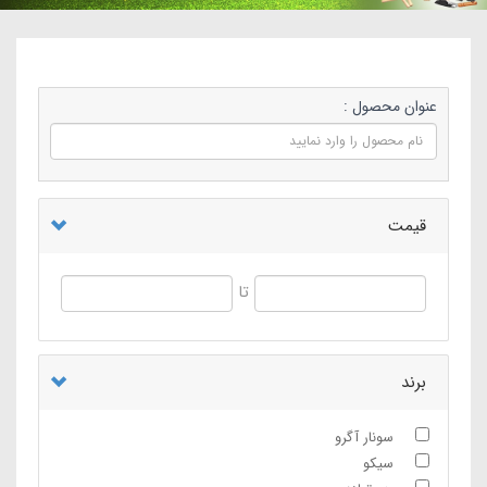
عنوان محصول :
قیمت
تا
برند
سونار آگرو
سیکو