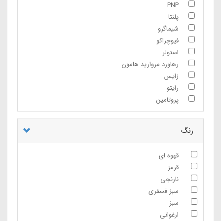
PNP
پلنتا
شیماگرو
فیوچراکو
استولر
رهاورد مروارید هامون
زایس
رایتو
پروتامین
رنگ
قهوه ای
قرمز
نارنجی
سبز فسفری
سبز
ارغوانی