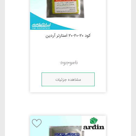
کود 20-20-20 استارتر آردین
ناموجود
مشاهده جزئیات