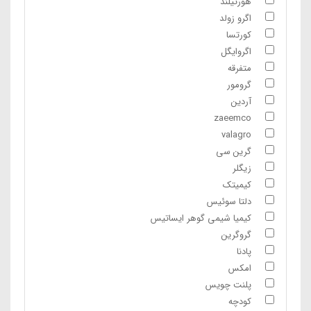
هورتیلند
اگرو زولد
کورتسا
اگروایگل
متفرقه
گرومور
آردین
zaeemco
valagro
گرین سی
زیگلر
کیمیتک
دلتا سوئیس
کیمیا شیمی گوهر ایساتیس
گروگرین
پادنا
امکس
پلنت چویس
کودچه