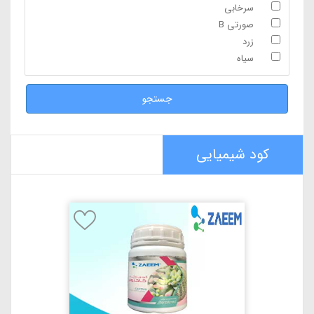
سرخابی
صورتی B
زرد
سیاه
جستجو
کود شیمیایی