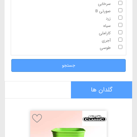
سرخابی
صورتی B
زرد
سیاه
کاراملی
آجری
طوسی
جستجو
گلدان ها