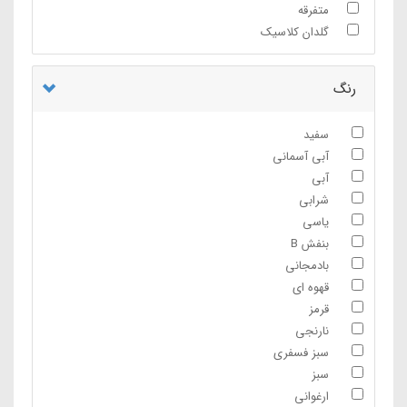
متفرقه
گلدان کلاسیک
رنگ
سفید
آبی آسمانی
آبی
شرابی
یاسی
بنفش B
بادمجانی
قهوه ای
قرمز
نارنجی
سبز فسفری
سبز
ارغوانی