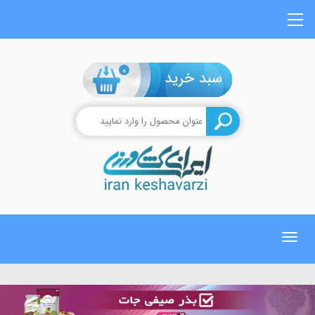
0
Toggle
navigation