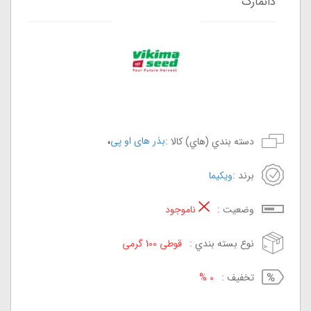
دانمارک
،
بذر های او پی
دسته بندي (هاي) کالا :
برند :
ویکیما
وضعيت :
ناموجود
نوع بسته بندي :
قوطی 100 گرمی
تخفيف :
0 %