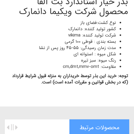
بذر خیار استاندارد بت آلفا
محصول شرکت ویکیما دانمارک
نوع کشت:فضای باز
کشور تولید کننده: دانمارک
شرکت تولید کننده: vikima
بسته بندی : قوطی 100 گرمی
مدت زمان رسیدگی: ۵۵-۴۵ روز پس از نشا
شکل میوه : استوانه ای
رنگ میوه: سبز تیره
مقاومت: cm,dmt,mmv-omt
توجه: خرید این بذر توسط خریداران به منزله قبول شرایط قرارداد
(که در بخش قوانین و مقررات آمده است) است.
محصولات مرتبط