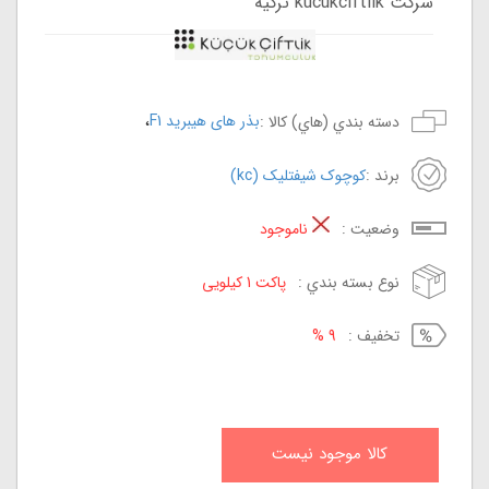
شرکت kucukciftlik ترکیه
،
بذر های هیبرید F1
دسته بندي (هاي) کالا :
برند :
کوچوک شیفتلیک (kc)
وضعيت :
ناموجود
نوع بسته بندي :
پاکت 1 کیلویی
تخفيف :
9 %
کالا موجود نيست