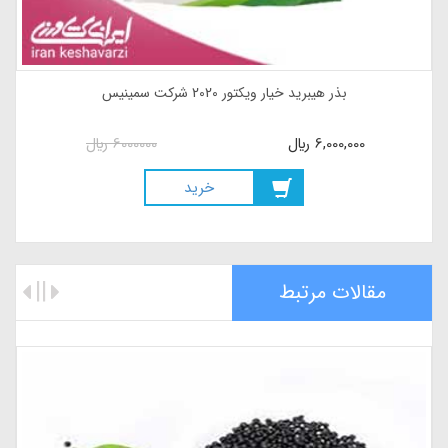
لند
بذر هیبرید خیار ویکتور 2020 شر
1660000
ريال
6,000,000
ريال
خريد
مقالات مرتبط