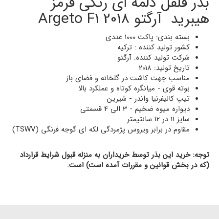
بذر فلفل دلمه ای رنگی قرمز
هیبرید آرگتو 2018 Argeto F1
بسته بندی: پاکت 1000 عددی
کشور تولید کننده : ترکیه
شرکت تولید کننده: آرگتو
تاریخ تولید: 2018
مناسب جهت کاشت در گلخانه و فضای باز
بوته قوی - میانگره کوتاه و عملکرد بالا
تیپ کالیفرنیا واندر - شیرین
دیواره میوه ضخیم - 3 الی 4 قسمتی
سایز 11 در 12 سانتیمتر
مقاوم در برابر ویروس پژمردگی لکه ای گوجه فرنگی (TSWV)
توجه: خرید این بذر توسط خریداران به منزله قبول شرایط قرارداد
(که در بخش قوانین و مقررات آمده است) است.