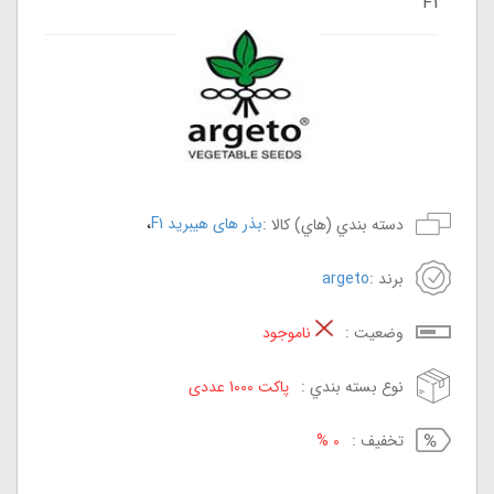
F1
،
بذر های هیبرید F1
دسته بندي (هاي) کالا :
برند :
argeto
وضعيت :
ناموجود
نوع بسته بندي :
پاکت 1000 عددی
تخفيف :
0 %