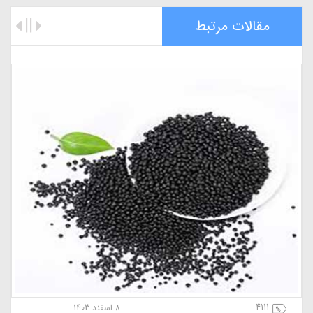
مقالات مرتبط
4111
8 اسفند 1403