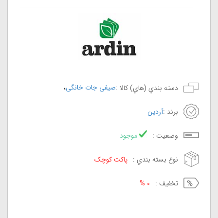
،
صیفی جات خانگی
دسته بندي (هاي) کالا :
برند :
آردین
وضعيت :
موجود
نوع بسته بندي :
پاکت کوچک
تخفيف :
0 %