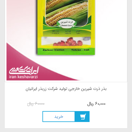
بذر ذرت شیرین خارجی تولید شرکت زربذر ایرانیان
60,000
ريال
60000
ريال
خريد