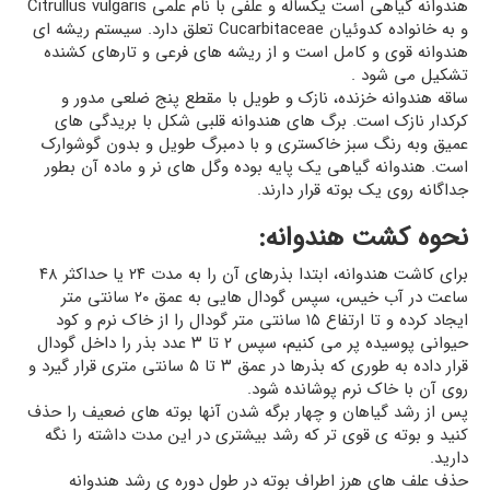
هندوانه گياهى است يکساله و علفى با نام علمى Citrullus vulgaris
و به خانواده کدوئيان Cucarbitaceae تعلق دارد. سيستم ريشه ای
هندوانه قوی و کامل است و از ريشه های فرعی و تارهای کشنده
تشکيل می شود .
ساقه هندوانه خزنده، نازک و طويل با مقطع پنج ضلعی مدور و
کرکدار نازک است. برگ های هندوانه قلبی شکل با بريدگی های
عميق وبه رنگ سبز خاکستری و با دمبرگ طويل و بدون گوشوارک
است. هندوانه گياهی يک پايه بوده وگل های نر و ماده آن بطور
جداگانه روی يک بوته قرار دارند.
نحوه کشت هندوانه:
برای کاشت هندوانه، ابتدا بذرهای آن را به مدت ۲۴ یا حداکثر ۴۸
ساعت در آب خیس، سپس گودال هایی به عمق ۲۰ سانتی متر
ایجاد کرده و تا ارتفاع ۱۵ سانتی متر گودال را از خاک نرم و کود
حیوانی پوسیده پر می کنیم، سپس ۲ تا ۳ عدد بذر را داخل گودال
قرار داده به طوری که بذرها در عمق ۳ تا ۵ سانتی متری قرار گیرد و
روی آن با خاک نرم پوشانده شود.
پس از رشد گیاهان و چهار برگه شدن آنها بوته های ضعیف را حذف
کنید و بوته ی قوی تر که رشد بیشتری در این مدت داشته را نگه
دارید.
حذف علف های هرز اطراف بوته در طول دوره ی رشد هندوانه