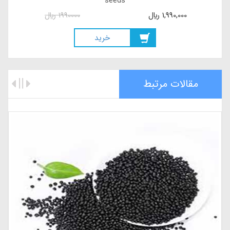
seeds
1,990,000
ريال
1990000
ريال
خريد
مقالات مرتبط