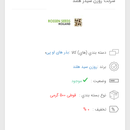
شرکت روزن سیدز هلند
،
بذر های او پی
دسته بندي (هاي) کالا :
برند :
روزن سید هلند
وضعيت :
موجود
نوع بسته بندي :
قوطی 500 گرمی
تخفيف :
0 %