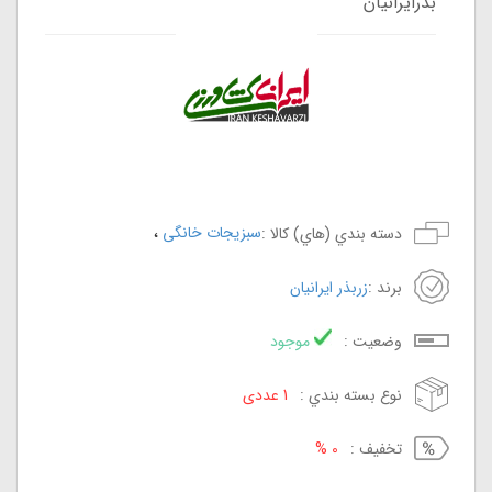
بذرایرانیان
،
سبزیجات خانگی
دسته بندي (هاي) کالا :
برند :
زربذر ایرانیان
وضعيت :
موجود
نوع بسته بندي :
1 عددی
تخفيف :
0 %