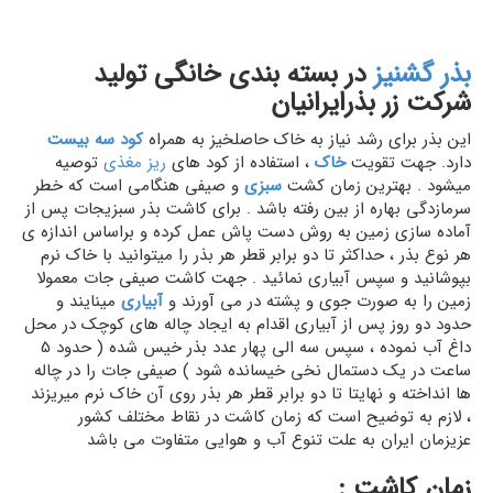
بذر
گشنیز
در بسته بندی خانگی تولید
شرکت زر بذرایرانیان
این بذر برای رشد نیاز به خاک حاصلخیز به همراه
کود
سه بیست
دارد. جهت تقویت
خاک
، استفاده از کود های
ریز مغذی
توصیه
میشود . بهترین زمان کشت
سبزی
و صیفی هنگامی است که خطر
سرمازدگی بهاره از بین رفته باشد . برای کاشت بذر سبزیجات پس از
آماده سازی زمین به روش دست پاش عمل کرده و براساس اندازه ی
هر نوع بذر ، حداکثر تا دو برابر قطر هر بذر را میتوانید با خاک نرم
بپوشانید و سپس آبیاری نمائید . جهت کاشت صیفی جات معمولا
زمین را به صورت جوی و پشته در می آورند و
آبیاری
مینایند و
حدود دو روز پس از آبیاری اقدام به ایجاد چاله های کوچک در محل
داغ آب نموده ، سپس سه الی پهار عدد بذر خیس شده ( حدود 5
ساعت در یک دستمال نخی خیسانده شود ) صیفی جات را در چاله
ها انداخته و نهایتا تا دو برابر قطر هر بذر روی آن خاک نرم میریزند
، لازم به توضیح است که زمان کاشت در نقاط مختلف کشور
عزیزمان ایران به علت تنوع آب و هوایی متفاوت می باشد
زمان کاشت :