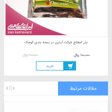
بذر چغندر برگ شرکت آردین در بسته بندی کوچک
600,000
ريال
600000
ريال
خريد
مقالات مرتبط