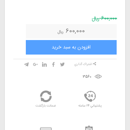
600,000
ريال
600,000
ريال
افزودن به سبد خريد
اشتراک گذاري
3560
پشتيباني 24 ساعته
ضمانت بازگشت