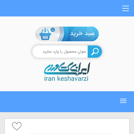
0
Toggle
navigation