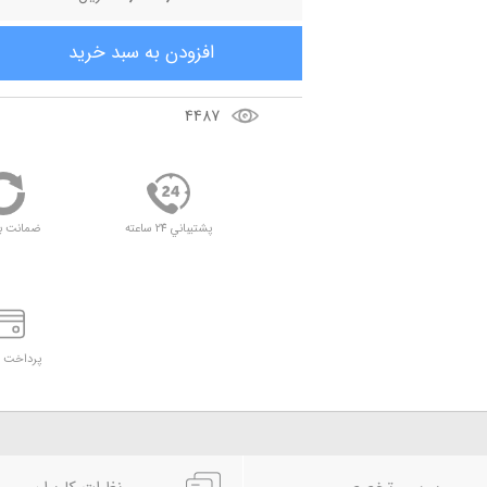
افزودن به سبد خريد
4487
پشتيباني 24 ساعته
ضمانت ب
پرداخت د