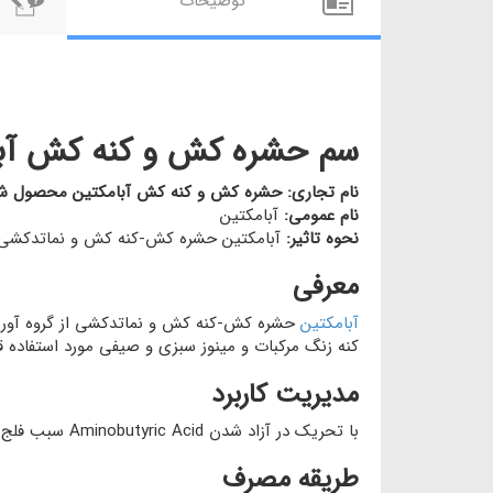
توضيحات
سم حشره کش و کنه کش آب
نام تجاری:
حشره کش و کنه کش آبامکتین محصول شر
نام عمومی:
آبامکتین
نحوه تاثیر:
آبامکتین حشره کش-کنه کش و نماتدکشی ب
معرفی
آبامکتین
حشره کش-کنه کش و نماتدکشی از گروه آورم
کنه زنگ مرکبات و مینوز سبزی و صیفی مورد استفاده قر
مدیریت کاربرد
با تحریک در آزاد شدن Aminobutyric Acid سبب فلج شدن حشره می گردد.این سم برای آبزیان و زنبور عسل به شدت خظرناک است.
طریقه مصرف