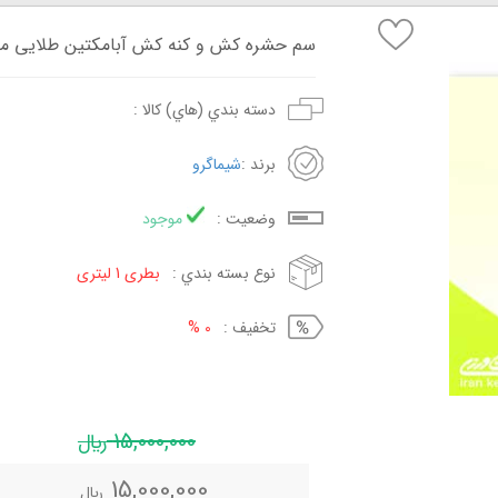
سم حشره کش و کنه کش آبامکتین طلایی م
دسته بندي (هاي) کالا :
برند :
شیماگرو
وضعيت :
موجود
نوع بسته بندي :
بطری 1 لیتری
تخفيف :
0 %
15,000,000
ريال
15,000,000
ريال