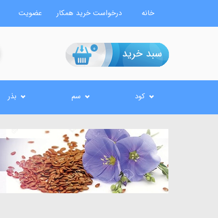
خانه
درخواست خرید همکار
عضویت
0
کود
سم
بذر