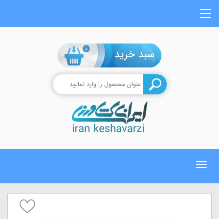
0
Toggle
navigation