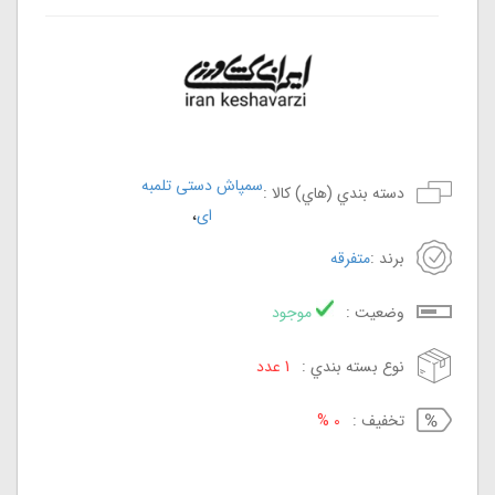
سمپاش دستی تلمبه
دسته بندي (هاي) کالا :
،
ای
برند :
متفرقه
وضعيت :
موجود
نوع بسته بندي :
1 عدد
تخفيف :
0 %