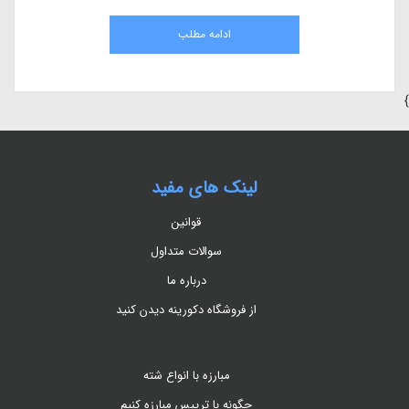
مقاله، به بررسی کامل هیومیک اسید، مزایای آن در کشاورزی، نحوه استفاده، منابع
طبیعی و اثرات آن بر گیاهان می‌پردازیم.
ادامه مطلب
}
لینک های مفید
قوانین
سوالات متداول
درباره ما
از فروشگاه دکورینه دیدن کنید
مبارزه با انواع شته
چگونه با تریپس مبارزه کنیم