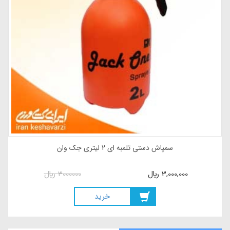
سمپاش دستی تلمبه ای 2 لیتری جک وان
3,000,000
ريال
3000000
ريال
خريد