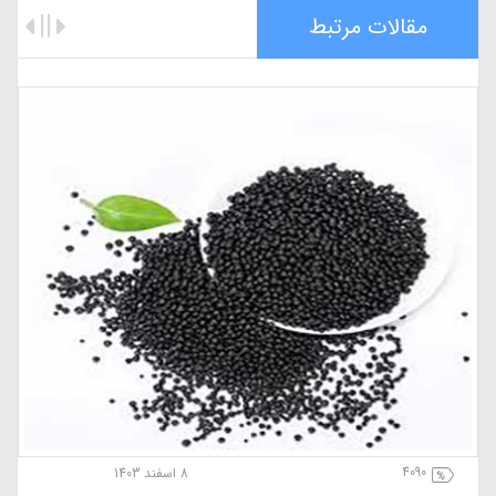
مقالات مرتبط
4090
8 اسفند 1403