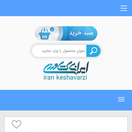
0
Toggle
navigation