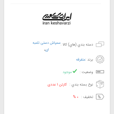
سمپاش دستی تلمبه
دسته بندي (هاي) کالا :
،
ای
برند :
متفرقه
وضعيت :
موجود
نوع بسته بندي :
کارتن 1 عددی
تخفيف :
0 %