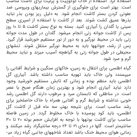
استفاده کرد. استفاده از خاک کوکوپیت و پرلیت برای کاشت مناسب
است. بهتر است برای جلوگیری از گسترش بیماری­های ویروسی ضد
عفونی کردن بستر کاشت انجام شود. به دلیل ریز بودن بذر نباید
بذرها عمیق کشت شوند. بعد از کاشت با استفاده از اسپری سطح
سینی یا گلدان را آبیاری کنید. بسته به نوع بستر کاشت 5 تا 10 روز
پس از کاشت جوانه زنی انجام می­شود. گلدان در طول مدت جوانه
زنی باید در محیط نورگیر و به دور از نور مستقیم خورشید قرار گیرد.
پس از رشد، جوانه­ها باید به محیط نورگیر منتقل شوند. تنش­های
محیطی در طول جوانه زنی به گیاهچه آسیب می­زند و نباید محیط
گرم و سرد شود.
گیاه اطلسی برای انتقال به زمین، خاکهای سنگین و شرایط آفتابی را
می­پسندد ولی خاک باید تهویه مناسب داشته باشد. آبیاری گل
اطلسی باید منظم بوده و زمانی که تابش مستقیم خورشید وجود
دارد نباید آبیاری انجام شود و بهترین زمان هنگام صبح یا عصر
است. در مناطقی که تابستان سرد و مرطوب دارند گل اطلسی رشد
خوبی نداشته و شرایط گرم و آفتابی همراه با خاک حاصلخیز برای
رشد مناسب است. برای نتیجه بهتر، سه ماه قبل از کاشت گل
اطلسی، باید کود پوسیده با خاک مخلوط گردد. در زمین فاصله
مناسب برای کاشت بوته­ها با توجه به افزایش حجم بوته 20 تا 30
سانتی­متر است. گلها در دمای 21 تا 26 درجه سانتی­گراد رشد می­کنند و
زمانی هوای محیط خنک باشد تعداد شاخه­های جانبی گیاه زیاد می­