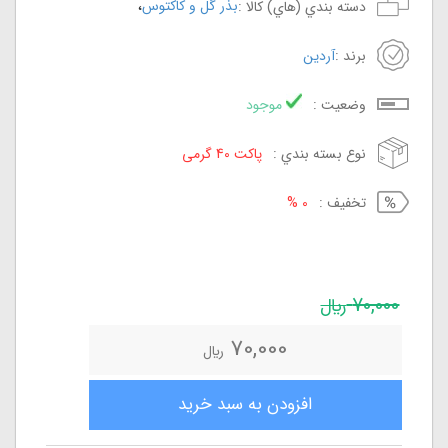
،
بذر گل و کاکتوس
دسته بندي (هاي) کالا :
برند :
آردین
وضعيت :
موجود
نوع بسته بندي :
پاکت 40 گرمی
تخفيف :
0 %
70,000
ريال
70,000
ريال
افزودن به سبد خريد