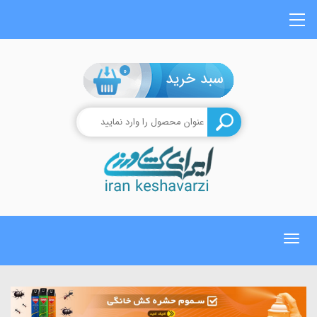
0
Toggle
navigation