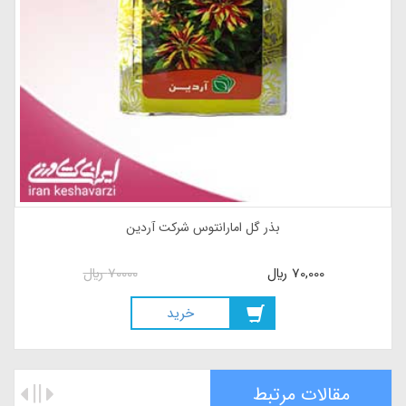
بذر گل امارانتوس شرکت آردین
70,000
ريال
70000
ريال
خريد
مقالات مرتبط