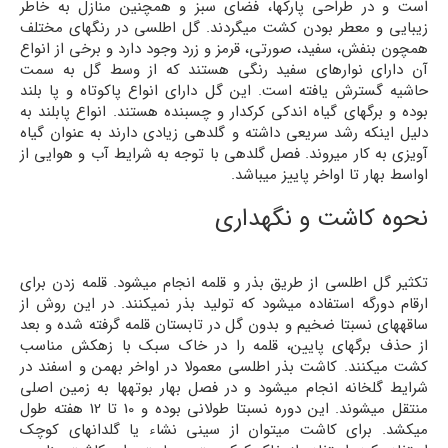
است و در طراحی پارکها، فضای سبز و همچنین منازل به خاطر
زیبایی و معطر بودن کشت می­گردند. گل اطلسی در رنگهای مختلف
همچون بنفش، سفید، صورتی، قرمز و زرد وجود دارد و برخی از انواع
آن دارای نوار­های سفید رنگی هستند که از وسط گل به سمت
حاشیه گسترش یافته است. این گل دارای انواع پاکوتاه و پا بلند
بوده و برگهای گیاه اندکی کرکدار و چسبنده هستند. انواع پابلند به
دلیل اینکه رشد سریعی داشته و گلدهی زیادی دارند به عنوان گیاه
آویزی به کار می­روند. فصل گلدهی با توجه به شرایط آب و هوایی از
اواسط بهار تا اواخر پاییز می­باشد.
نحوه کاشت و نگهداری
تکثیر گل اطلسی از طریق بذر و قلمه انجام می­شود. قلمه زدن برای
ارقام دورگه استفاده می­شود که تولید بذر نمی­کنند. در این روش از
ساقه­های نسبتا ضخیم و بدون گل در تابستان قلمه گرفته شده و بعد
از حذف برگهای پایین، قلمه را در خاک سبک با زهکش مناسب
کشت می­کنند. کاشت بذر اطلسی معمولا در اواخر بهمن و اسفند در
شرایط گلخانه انجام می­شود و در فصل بهار بوته­ها به زمین اصلی
منتقل می­شوند. این دوره نسبتا طولانی بوده و 10 تا 12 هفته طول
می­کشد. برای کاشت میتوان از سینی نشاء یا گلدان­های کوچک