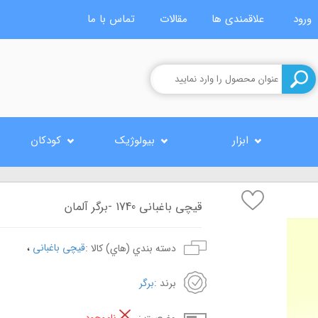
ورود
علاقمندی ها
مقالات
تماس با ما
ابزار
بیولوژیک
کودکان
قیچی باغبانی 1740 -برگر آلمان
،
قیچی باغبانی
دسته بندي (هاي) کالا :
برند :
برگر