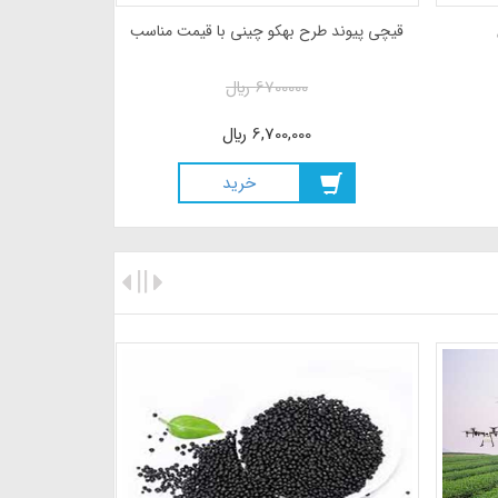
قیچی پیوند طرح بهکو چینی با قیمت مناسب
6700000
ريال
6,700,000
ريال
خريد