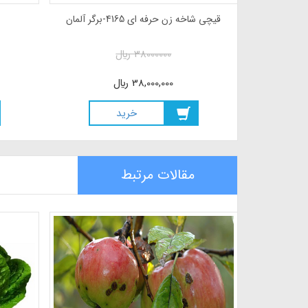
قیچی شاخه زن حرفه ای 4165-برگر آلمان
38000000
ريال
38,000,000
ريال
خريد
مقالات مرتبط