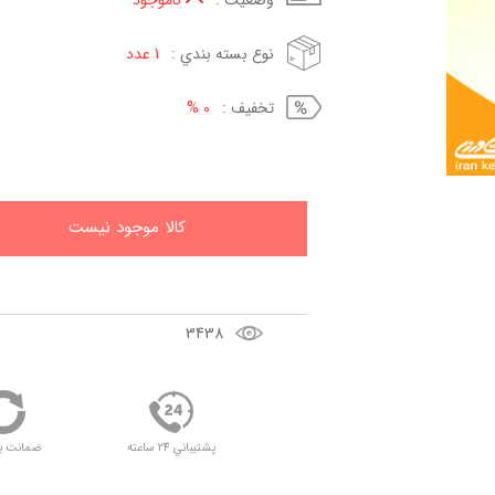
وضعيت :
ناموجود
نوع بسته بندي :
1 عدد
تخفيف :
0 %
کالا موجود نيست
3438
پشتيباني 24 ساعته
ضمانت ب