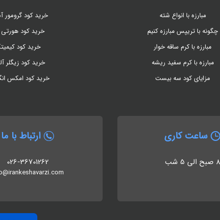
مبارزه با انواع شته
خرید کود گرومور آم
چگونه با تریپس مبارزه کنیم
خرید کود هورتی 
مبارزه با کرم ساقه خوار
خرید کود کیمیت
مبارزه با کرم سفید ریشه
خرید کود زیگلر آل
مزایای کود سه بیست
خرید کود امکس ان
ساعت کاری
ارتباط با ما
 صبح الی 5 شب
026-36701262
fo@irankeshavarzi.com