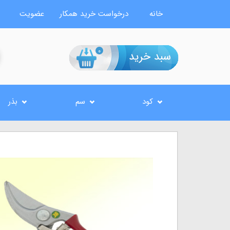
خانه
درخواست خرید همکار
عضویت
0
کود
سم
بذر