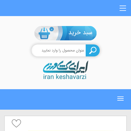
0
Toggle
navigation