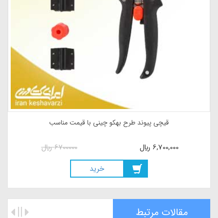
قیچی پیوند طرح بهکو چینی
4940000
ريال
6,700,000
ريال
ريد
خري
مقالات مرتبط