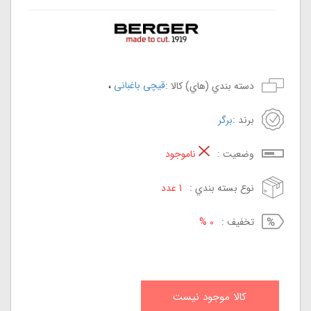
،
قیچی باغبانی
دسته بندي (هاي) کالا :
برند :
برگر
وضعيت :
ناموجود
نوع بسته بندي :
1 عدد
تخفيف :
0 %
کالا موجود نيست