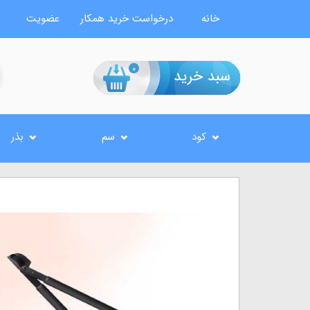
خانه
درخواست خرید همکار
عضویت
0
کود
سم
بذر