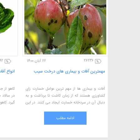
92
26236
17 آبان 1400
22 آبان 1400
 های آبیاری
مهمترین آفات و بیماری های درخت سیب
انواع آفا
ن بهره مندی از
آفات و بیماری ها از مهم ترین عوامل خسارت زای
کاهو از ج
 صرفه جویی در
کشاورزی هستند که از زمان کاشت تا برداشت و به
در سالاد 
ری استفاده می
دنبال آن در سردخانه خسارت ایجاد می کنند. در این
گیرد. کاه
باغچه، گیاهان
مقاله با برخی از مهمترین آفات و بیماری های مربوط
مختلف بر
ا میتوانید از
به درخت سیب آشنا می شویم.
کشاورزان م
ادامه مطلب
آنها را ک
عرضه کنند