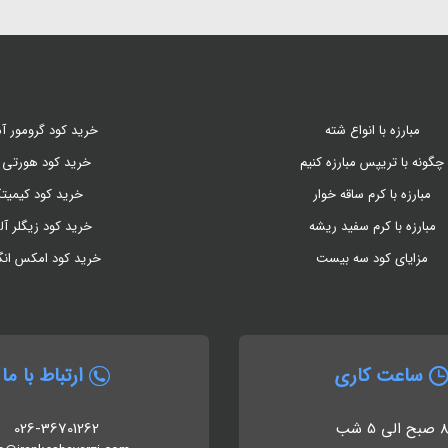
مبارزه با انواع شته
خرید کود گرومور آم
چگونه با تریپس مبارزه کنیم
خرید کود هورتی 
مبارزه با کرم ساقه خوار
خرید کود کیمیت
مبارزه با کرم سفید ریشه
خرید کود زیگلر آل
مزایای کود سه بیست
خرید کود امکس ان
ساعت کاری
ارتباط با ما
 صبح الی 5 شب
026-36701262