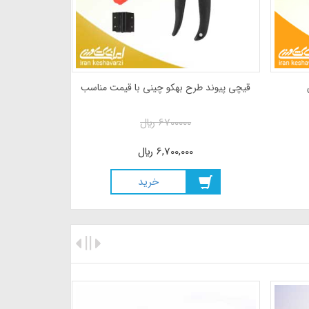
قیچی پیوند طرح بهکو چینی با قیمت مناسب
6700000
ريال
6,700,000
ريال
خريد