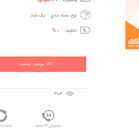
وضعيت :
ناموجود
نوع بسته بندي :
یک عدد
تخفيف :
0 %
کالا موجود نيست
3103
پشتيباني 24 ساعته
ضمانت ب