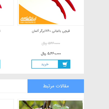
قیچی باغبانی 1760برگر آلمان
ق
5460000
ريال
5,460,000
ريال
خريد
مقالات مرتبط