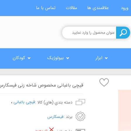
ورود
علاقمندی ها
مقالات
تماس با ما
ابزار
بیولوژیک
کودکان
قیچی باغبانی مخصوص شاخه زنی فیسکارس مدل 
،
قیچی باغبانی
دسته بندي (هاي) کالا :
برند :
فیسکارس