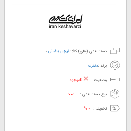
،
قیچی باغبانی
دسته بندي (هاي) کالا :
برند :
متفرقه
وضعيت :
ناموجود
نوع بسته بندي :
1 عدد
تخفيف :
0 %