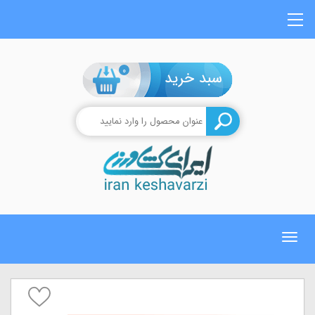
0
Toggle
navigation