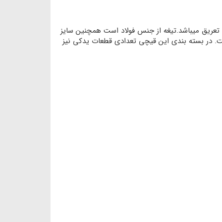
 شیارها عدم تعریق میباشد.تیغه از جنس فولاد است همچنین سایز
 میلیمتر برش برای این قیچی پیشبینی میشود. طول کلی این قیچی باغبانی 22 سانتیمتر است. در بسته بندی این قیچی تعدادی قطعات یدکی نیز