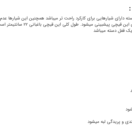
:
P-168A دسته ی فلزی دارد.دسته دارای شیارهایی برای کارکرد راحت تر میباشد همچنین این
تیغه 5 سانتی متر است و تا عمق 20
 یک قفل دسته میباشد
د
شود
دی و پریدگی لبه میشود