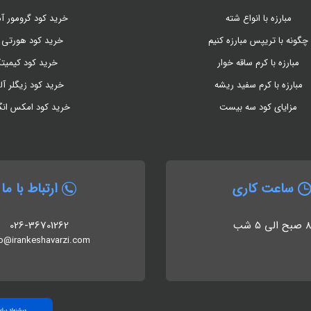
مبارزه با انواع شته
خرید کود گرومور آم
چگونه با تریپس مبارزه کنیم
خرید کود هورتی 
مبارزه با کرم ساقه خوار
خرید کود کیمیت
مبارزه با کرم سفید ریشه
خرید کود زیگلر آل
مزایای کود سه بیست
خرید کود امکس ان
ساعت کاری
ارتباط با ما
 صبح الی 5 شب
026-36701262
fo@irankeshavarzi.com