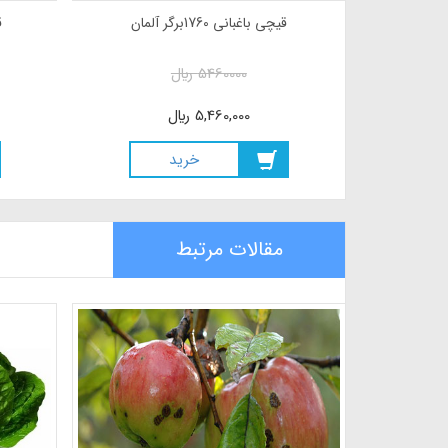
قیچی باغبانی 1760برگر آلمان
ق
5460000
ريال
5,460,000
ريال
خريد
مقالات مرتبط