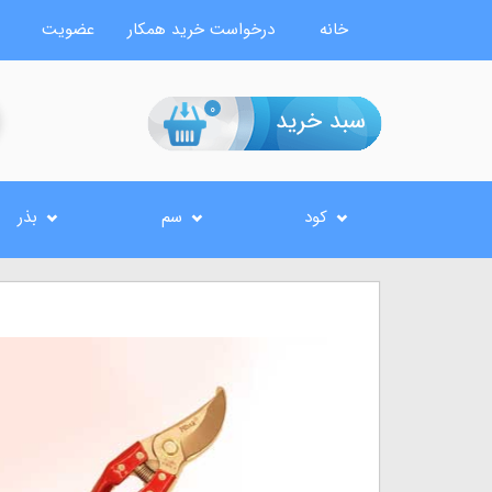
خانه
درخواست خرید همکار
عضویت
0
کود
سم
بذر