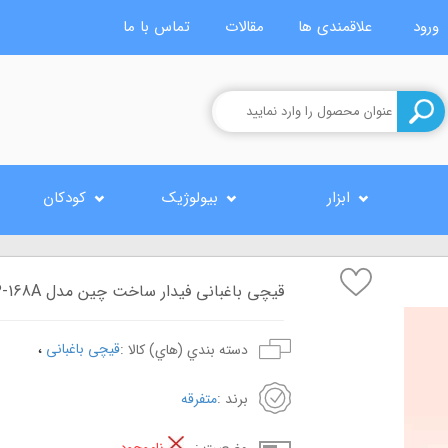
ورود
علاقمندی ها
مقالات
تماس با ما
ابزار
بیولوژیک
کودکان
قیچی باغبانی فیدار ساخت چین مدل P-168A
،
قیچی باغبانی
دسته بندي (هاي) کالا :
برند :
متفرقه