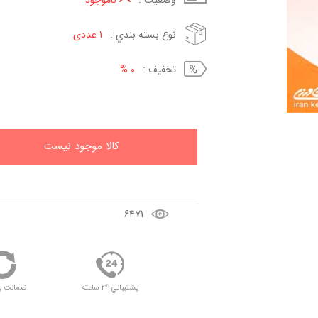
وضعيت :
ناموجود
نوع بسته بندي :
1 عددی
تخفيف :
0 %
کالا موجود نيست
6471
پشتيباني 24 ساعته
ضمانت ب