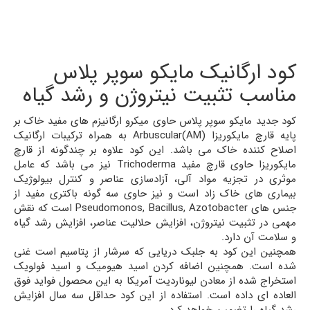
کود ارگانیک مایکو سوپر پلاس
مناسب تثبیت نیتروژن و رشد گیاه
کود جدید مایکو سوپر پلاس حاوی میکرو ارگانیزم های مفید خاک بر
پایه قارچ مایکوریزا (Arbuscular(AM به همراه ترکیبات ارگانیک
اصلاح کننده خاک می باشد. این کود علاوه بر چندگونه از قارچ
مایکوریزا حاوی قارچ مفید Trichoderma نیز می باشد که عامل
موثری در تجزیه مواد آلی، آزادسازی عناصر و کنترل بیولوژیک
بیماری های خاک زاد است و نیز حاوی سه گونه باکتری مفید از
جنس های Pseudomonos, Bacillus, Azotobacter است که نقش
مهمی در تثبیت نیتروژن، افزایش حلالیت عناصر، افزایش رشد گیاه
و سلامت آن دارد.
همچنین این کود به جلبک دریایی که سرشار از پتاسیم است غنی
شده است. همچنین اضافه کردن اسید هیومیک و اسید فولویک
استخراج شده از معادن لیوناردیت آمریکا به این محصول فواید فوق
العاده ای داده است. استفاده از این کود حداقل سه سال افزایش
رشد گیاه را تضمین خواهد کرد.