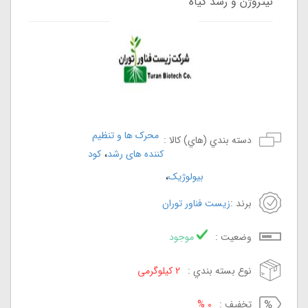
نیتروژن و رشد گیاه
محرک ها و تنظیم
دسته بندي (هاي) کالا :
،
کننده های رشد
کود
،
بیولوژیک
برند :
زیست فناور توران
وضعيت :
موجود
نوع بسته بندي :
2 کیلوگرمی
تخفيف :
0 %