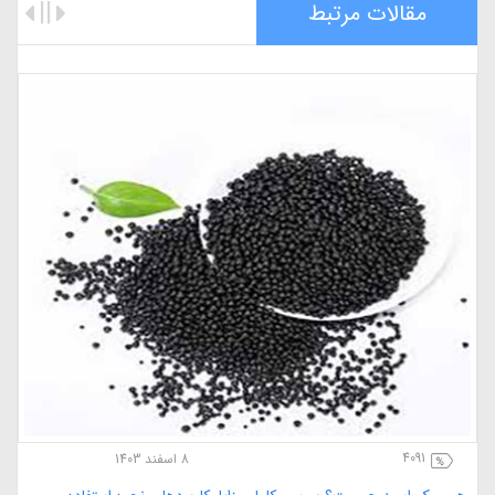
مقالات مرتبط
4091
8 اسفند 1403