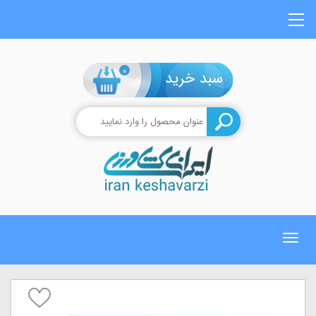
0
Toggle
navigation