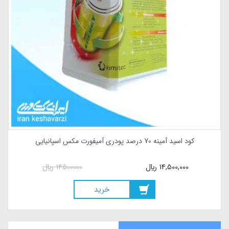
کود اسید آمینه 70 درصد پودری آمیفورت مکس اسپانیایی
14,500,000
ريال
14500000
ريال
خريد