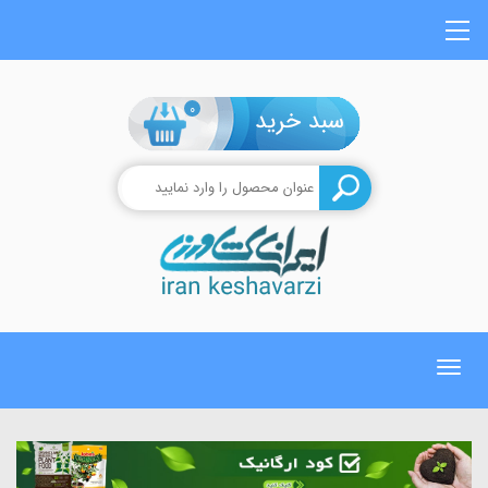
0
Toggle
navigation