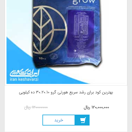
کود کامل هورتی گرو 5.50.20 ده کیلویی- بهترین تغذیه برای افزایش
ریشه و گل و بار
135,000,000
ريال
135000000
ريال
خريد