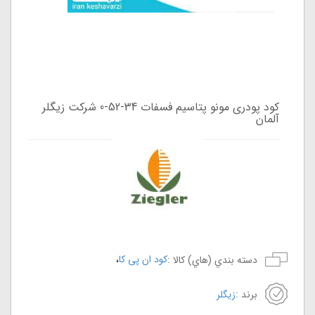
کود پودری مونو پتاسیم فسفات 34-52-0 شرکت زیگلر
آلمان
،
کود ان پی کا
دسته بندي (هاي) کالا :
برند :
زیگلر