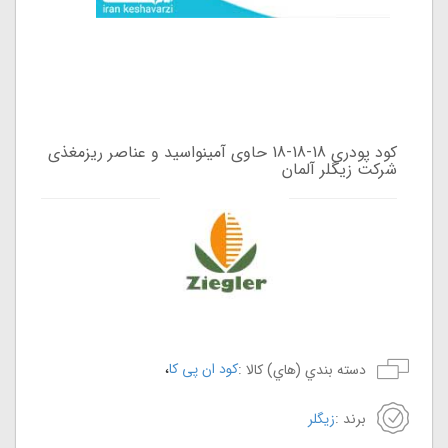
کود پودری 18-18-18 حاوی آمینواسید و عناصر ریزمغذی
شرکت زیگلر آلمان
،
کود ان پی کا
دسته بندي (هاي) کالا :
برند :
زیگلر