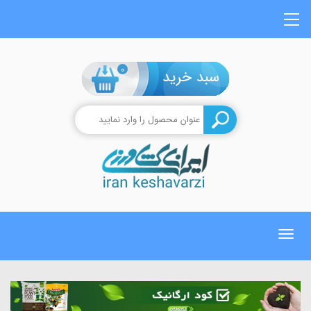
0
Toggle
navigation