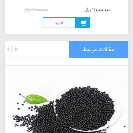
120,000,000
ريال
120000000
ريال
خريد
مقالات مرتبط