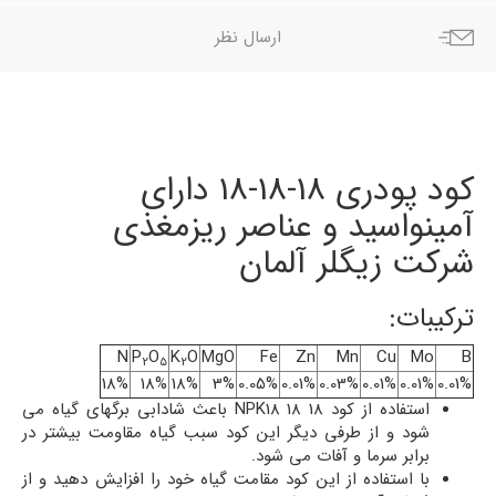
ارسال نظر
کود پودری 18-18-18 دارای
آمینواسید و عناصر ریزمغذی
شرکت زیگلر آلمان
ترکیبات:
N
P
O
K
O
MgO
Fe
Zn
Mn
Cu
Mo
B
2
5
2
18%
18%
18%
3%
0.05%
0.01%
0.03%
0.01%
0.01%
0.01%
استفاده از کود NPK18 18 18 باعث شادابی برگهای گیاه می
شود و از طرفی دیگر این کود سبب گیاه مقاومت بیشتر در
برابر سرما و آفات می شود.
با استفاده از این کود مقامت گیاه خود را افزایش دهید و از