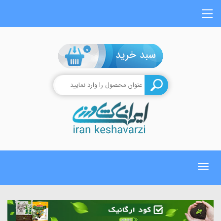
0
Toggle
navigation