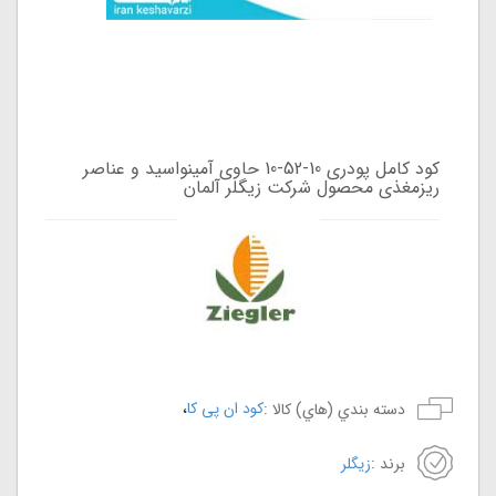
کود کامل پودری 10-52-10 حاوی آمینواسید و عناصر
ریزمغذی محصول شرکت زیگلر آلمان
،
کود ان پی کا
دسته بندي (هاي) کالا :
برند :
زیگلر