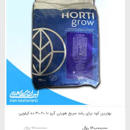
کود کامل هورتی گرو 5.50.20 ده کیلویی- بهترین تغذیه برای افزایش
ریشه و گل و بار
135,000,000
ريال
135000000
ريال