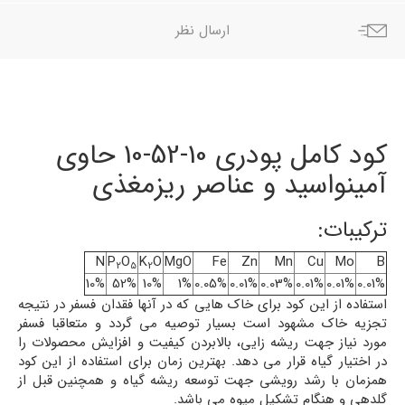
ارسال نظر
کود کامل پودری 10-52-10 حاوی
آمینواسید و عناصر ریزمغذی
ترکیبات:
N
P
O
K
O
MgO
Fe
Zn
Mn
Cu
Mo
B
2
5
2
10%
52%
10%
1%
0.05%
0.01%
0.03%
0.01%
0.01%
0.01%
استفاده از این کود برای خاک هایی که در آنها فقدان فسفر در نتیجه
تجزیه خاک مشهود است بسیار توصیه می گردد و متعاقبا فسفر
مورد نیاز جهت ریشه زایی، بالابردن کیفیت و افزایش محصولات را
در اختیار گیاه قرار می دهد. بهترین زمان برای استفاده از این کود
همزمان با رشد رویشی جهت توسعه ریشه گیاه و همچنین قبل از
گلدهی و هنگام تشکیل میوه می باشد.