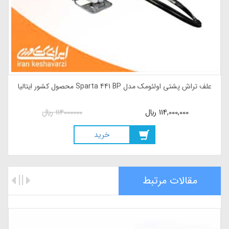
علف تراش پشتی اولئومک مدل Sparta 441 BP محصول کشور ایتالیا
114,000,000
ريال
114000000
ريال
خريد
مقالات مرتبط