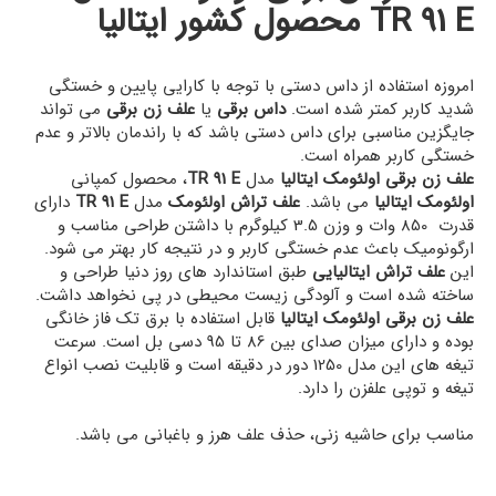
TR 91 E محصول کشور ایتالیا
امروزه استفاده از داس دستی با توجه با کارایی پایین و خستگی
شدید کاربر کمتر شده است.
داس برقی
یا
علف زن برقی
می تواند
جایگزین مناسبی برای داس دستی باشد که با راندمان بالاتر و عدم
خستگی کاربر همراه است.
علف زن برقی اولئومک ایتالیا
مدل
TR 91 E
، محصول کمپانی
اولئومک ایتالیا
می باشد.
علف تراش اولئومک
مدل
TR 91 E
دارای
قدرت 850 وات و وزن 3.5 کیلوگرم با داشتن طراحی مناسب و
ارگونومیک باعث عدم خستگی کاربر و در نتیجه کار بهتر می شود.
این
علف تراش ایتالیایی
طبق استاندارد های روز دنیا طراحی و
ساخته شده است و آلودگی زیست محیطی در پی نخواهد داشت.
علف زن برقی اولئومک ایتالیا
قابل استفاده با برق تک فاز خانگی
بوده و دارای میزان صدای بین 86 تا 95 دسی بل است. سرعت
تیغه های این مدل 1250 دور در دقیقه است و قابلیت نصب انواع
تیغه و توپی علفزن را دارد.
مناسب برای حاشیه زنی، حذف علف هرز و باغبانی می باشد.