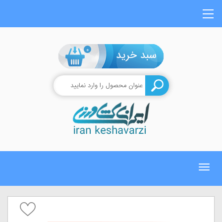
0
Toggle
navigation