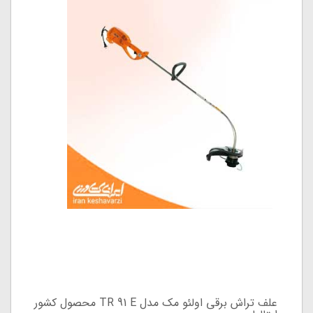
علف تراش برقی اولئو مک مدل TR 91 E محصول کشور