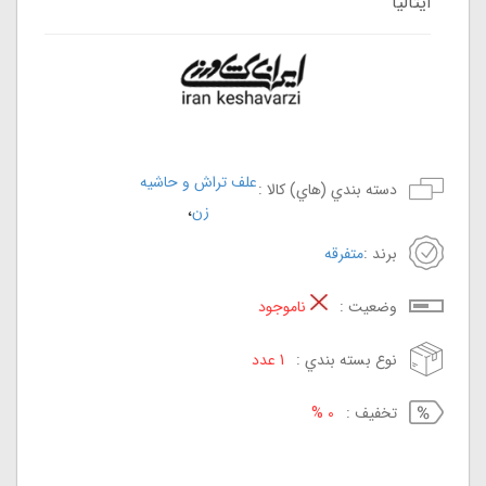
ایتالیا
علف تراش و حاشیه
دسته بندي (هاي) کالا :
،
زن
برند :
متفرقه
وضعيت :
ناموجود
نوع بسته بندي :
1 عدد
تخفيف :
0 %