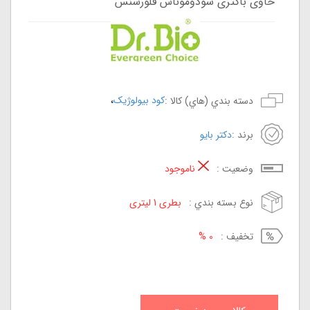
حاوی باکتری سودوموناس فلورسنس
،
کود بیولوژیک
دسته بندي (هاي) کالا :
برند :
دکتر بایو
وضعيت :
ناموجود
نوع بسته بندي :
بطری 1 لیتری
تخفيف :
0 %