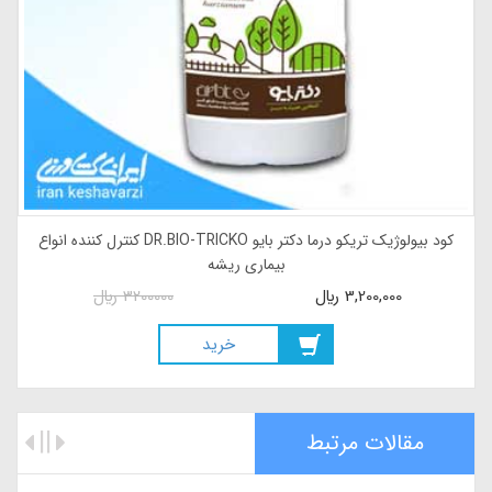
کود بیولوژیک تریکو درما دکتر بایو DR.BIO-TRICKO کنترل کننده انواع
بیماری ریشه
3,200,000
ريال
3200000
ريال
خريد
مقالات مرتبط