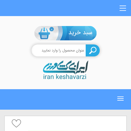
0
Toggle
navigation