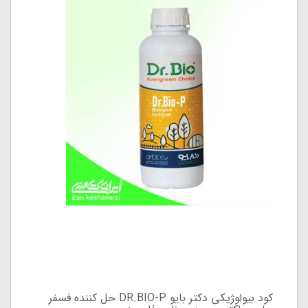
کود بیولوژیکی دکتر بایو DR.BIO-P حل کننده فسفر