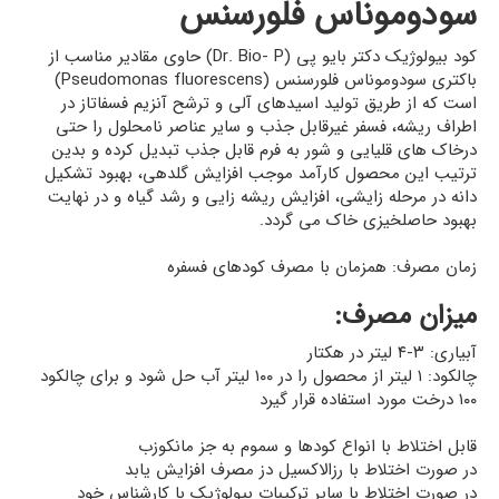
سودوموناس فلورسنس
کود بیولوژیک دکتر بایو پی (Dr. Bio- P) حاوی مقادیر مناسب از
باکتری سودوموناس فلورسنس (Pseudomonas fluorescens)
است که از طریق تولید اسیدهای آلی و ترشح آنزیم فسفاتاز در
اطراف ریشه، فسفر غیرقابل جذب و سایر عناصر نامحلول را حتی
درخاک های قلیایی و شور به فرم قابل جذب تبدیل کرده و بدین
ترتیب این محصول کارآمد موجب افزایش گلدهی، بهبود تشکیل
دانه در مرحله زایشی، افزایش ریشه زایی و رشد گیاه و در نهایت
بهبود حاصلخیزی خاک می گردد.
زمان مصرف: همزمان با مصرف کودهای فسفره
میزان مصرف:
آبیاری: ۳-۴ لیتر در هکتار
چالکود: ۱ لیتر از محصول را در ۱۰۰ لیتر آب حل شود و برای چالکود
۱۰۰ درخت مورد استفاده قرار گیرد
قابل اختلاط با انواع کودها و سموم به جز مانکوزب
در صورت اختلاط با رزالاکسیل دز مصرف افزایش یابد
در صورت اختلاط با سایر ترکیبات بیولوژیک با کارشناس خود