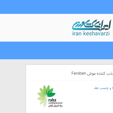
نده موش Feroben
،
ا و چسب ها