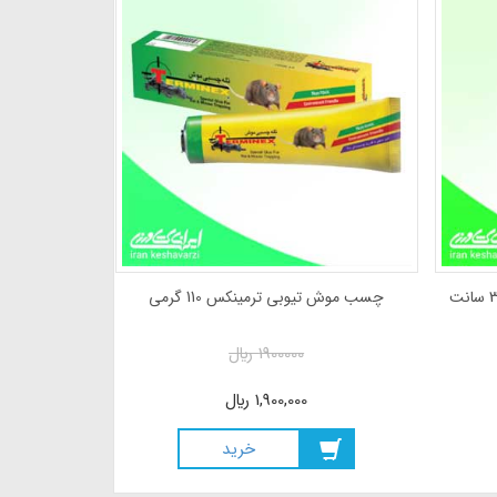
نوار رولی چسبدار زرد رنگ با عرض 30 سانت
چسب موش تیوبی ترمینکس 110 گرمی
1900000
ريال
1,900,000
ريال
خريد