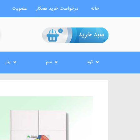
خانه
درخواست خرید همکار
عضویت
0
کود
سم
بذر