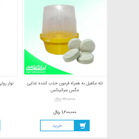
 کننده غذایی
تله مکفیل به همراه فرمون جذب کننده غذایی
مگس سراتینکس
1200000
ريال
1,200,000
ريال
خريد