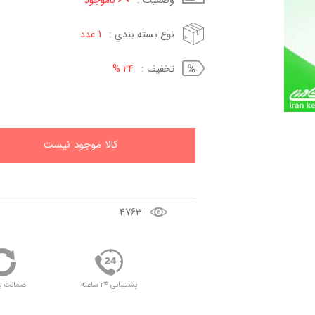
وضعيت :
ناموجود
نوع بسته بندي :
1 عدد
تخفيف :
24 %
کالا موجود نيست
4763
پشتيباني 24 ساعته
ضمانت ب