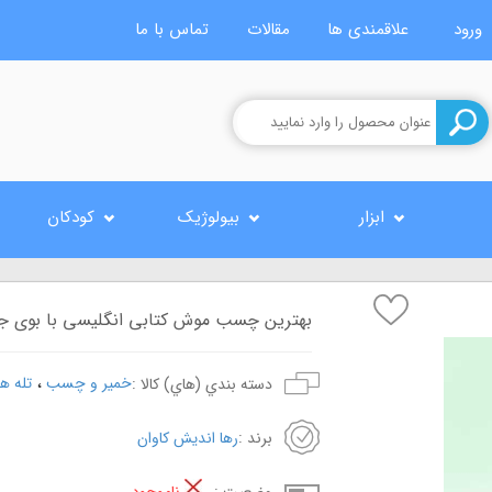
ورود
علاقمندی ها
مقالات
تماس با ما
ابزار
بیولوژیک
کودکان
بهترین چسب موش کتابی انگلیسی با بوی جذب کن
،
خمیر و چسب
تله ه
دسته بندي (هاي) کالا :
برند :
رها اندیش کاوان