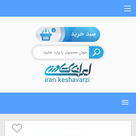
0
Toggle
navigation