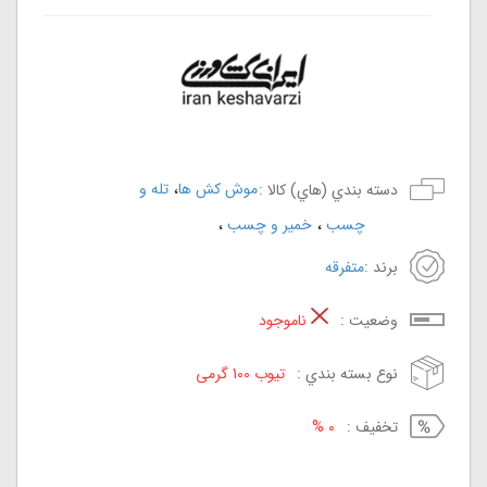
،
موش کش ها
تله و
دسته بندي (هاي) کالا :
،
،
چسب
خمیر و چسب
برند :
متفرقه
وضعيت :
ناموجود
نوع بسته بندي :
تیوب 100 گرمی
تخفيف :
0 %