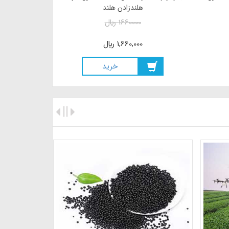
شرکت روزن سیدز هلند
150000000
ريال
150,000,000
ريال
خريد