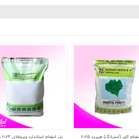
بذر اسفناج اورینتال پراید هیبرید 2018 روزن
ب