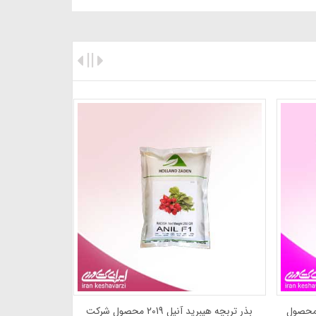
ذر اسفناج کاور (استرانگ) هیبرید 2025
بذر اسفناج استاندارد ویروفلای 2024 محصول