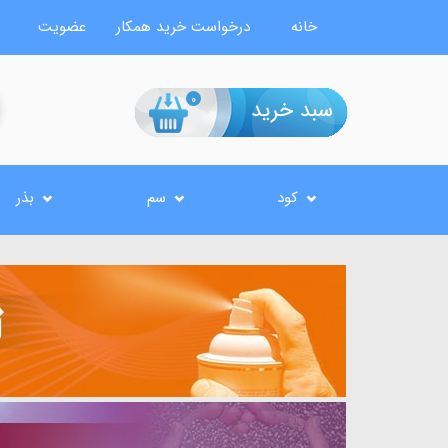
خانه
درخواست خرید همکار
عضویت
0
کود
سم
بذر