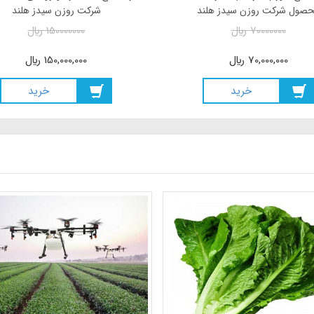
سیدز ORIENTAL PRIDE F1
محصول شرکت روزن سیدز هلند
3600000
ريال
70000000
ريال
3,500,000
ريال
70,000,000
ريال
خريد
خريد