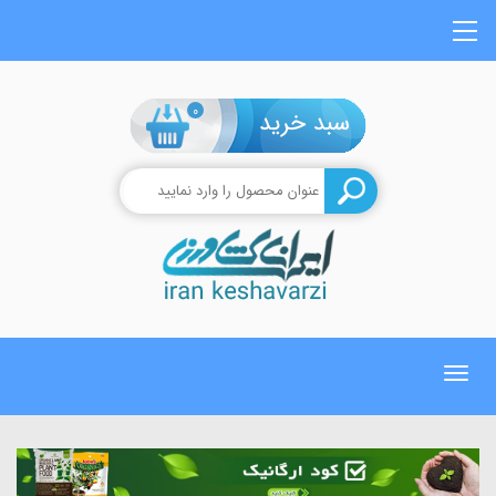
0
Toggle
navigation