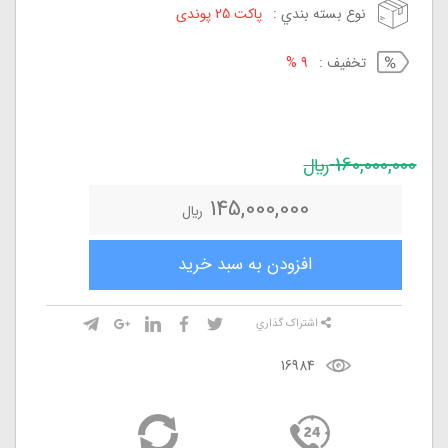
نوع بسته بندي :
پاکت 25 پوندی
تخفيف :
9 %
160,000,000
ريال
145,000,000
ريال
افزودن به سبد خريد
اشتراک گذاري
16984