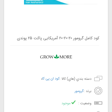
کود کامل گرومور 20-20-20 آمریکایی پاکت 25 پوندی
،
کود ان پی کا
دسته بندي (هاي) کالا :
برند :
گرومور
وضعيت :
موجود