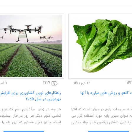
2239
14292
22 دی 1400
سیب
انواع آفات کاهو و روش های مبارزه با آنها
راهکارهای نوی
بهره‌وری در سال ۲۵
ارت زای
کاهو از جمله سبزیجات رایج در جهان است که اکثرا
هر چه در زمان 
شت و به
در سالاد به عنوان سبزی پایه مورد استفاده قرار می
تمامی علوم دیگ
. در این
گیرد. کاهو به دلیل داشتن ویتامین ها و مواد معدنی
است، ما نیز ناچ
ای مربوط
مختلف برای سلامت انسان بسیار مفید بوده و
روزرسانی کنیم ت