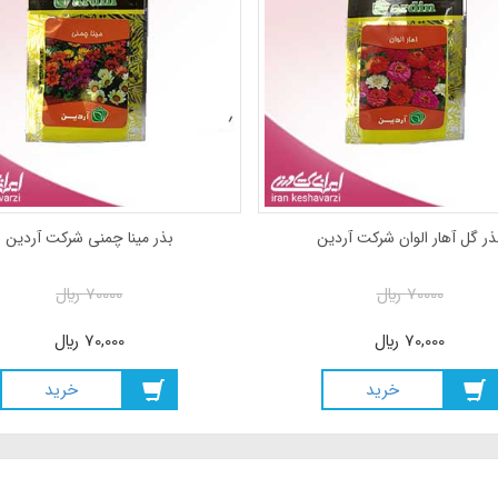
سی شرکت آردین
بذر گل آهار الوان شرکت آردین
70
ريال
70000
ريال
70
ريال
70,000
ريال
خريد
خريد