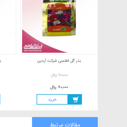
بذر گل مینا پا کوتاه الوان
بذر گل اطل
90000
ريال
000
70,000
ريال
,000
خريد
مقالات مرتبط