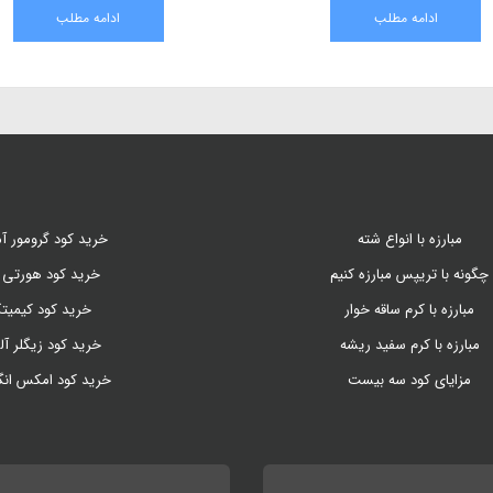
کشاورزان میتوانند با آگاهی از بیماری ها و آفات آن،
کنیم . امروزه 
ادامه مطلب
آنها را کنترل و محصول با کیفیت و بازار پسند به
شدن از کشاورز
عرضه کنند.
مدرن است
مبارزه با انواع شته
خرید کود گرومور آم
چگونه با تریپس مبارزه کنیم
خرید کود هورتی 
مبارزه با کرم ساقه خوار
خرید کود کیمیت
مبارزه با کرم سفید ریشه
خرید کود زیگلر آل
مزایای کود سه بیست
خرید کود امکس ان