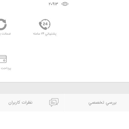
20913
پشتيباني 24 ساعته
ضمانت ب
پرداخت د
بررسي تخصصي
نظرات کاربران