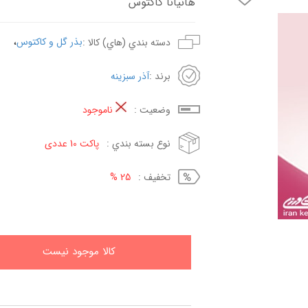
هانیانا کاکتوس
،
بذر گل و کاکتوس
دسته بندي (هاي) کالا :
برند :
آذر سبزینه
وضعيت :
ناموجود
نوع بسته بندي :
پاکت 10 عددی
تخفيف :
25 %
کالا موجود نيست