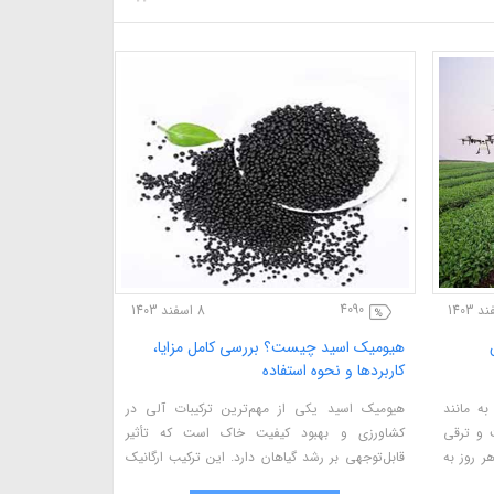
4090
7 اسفند 1403
8 اسفند 1403
ن کشاورزی برای افزایش
هیومیک اسید چیست؟ بررسی کامل مزایا،
۲۰
کاربردها و نحوه استفاده
میگذرانیم علم کشاورزی به مانند
هیومیک اسید یکی از مهم‌ترین ترکیبات آلی 
ر هر روز در حال پیشرفت و ترقی
کشاورزی و بهبود کیفیت خاک است که تأث
ار هستیم که این علم را هر روز به
قابل‌توجهی بر رشد گیاهان دارد. این ترکیب ارگان
ا در دنیای کشاورزی بتوانیم پیشرفت
از تجزیه مواد گیاهی و حیوانی طی میلیون‌ها س