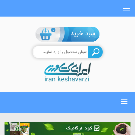
0
Toggle
navigation