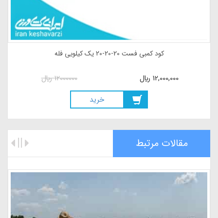
کود کمبی فست 20-20-20 یک کیلویی فله
12,000,000
ريال
12000000
ريال
خريد
مقالات مرتبط