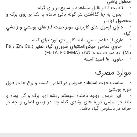
محلول پاشي
• قابليت تاثير قابل مشاهده و سريع بر روي گياه
• بدون به جا گذاشتن هر گونه باقی مانده یا لک بر روی برگ و
محصول نهایی
• داراي فرمول های کاربردی موثر جهت فاز های رويشي و زايشي
گياه
• عاري از عناصر سمي مانند كلر و دي اوره براي گياه
• حاوي تمامي ميكروالمنتهاي ضروري گیاه نظیر (Fe ، Zn، Cu،
Mn) به صورت 100 % كلاته (EDTA, EDDHMA)
• حاوی 1 % اسيد آمينه
موارد مصرف
• مناسب جهت استفاده عمومی در تمامی کشت و زرع ها در طول
دوره رویشی
• این فرمول بهبود دهنده سیستم ریشه ای، برگ و گل بوده و
باید در تمامی دوره های رشدی گیاه چه در زمین اصلی و چه در
خزانه در دسترس گیاه باشد.