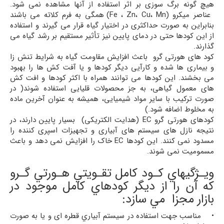
هیچ گونه برگ سوزی بر اثر استفاده از آنها مشاهده نمی شود.
عناصر میکرو (Fe ، Zn، Cu، Mn) همگی به فرم کلاته می باشند
بنابراین به صورت حداکثری در اختیار گیاه قرار می گیرند و استفاده
از این کودها حتی در دمای پایین نیز تأثیر مستقیم بر رشد گیاه می
گذارند.
کود های هورتی گرو باعث افزایش مقاومت گیاه به شرایط تنش زا
و بیماری ها شده و کارآیی دیگر کودها و یا آفت کش ها را بهبود
می بخشند. این کودها می توانند همراه با اکثر کودها و افت کش
های معمول گیاهی، به جز محصولات قلیایی استفاده شوند( در
صورت ترکیب با سایر مواد شیمیایی، همیشه به عنوان آخرین ماده
به مخلوط اضافه شود.)
کودهای هورتی گرو EC (هدایت الکتریکی) بسیار پایین دارند، در
نتیجه نازل های سیستم های آبیاری و تجهیزات اسپری کننده را
مسدود نمی کنند. این کودها EC خاک را افزایش نمی دهد و باعث
مسمومیت نمی شوند.
ويـژگيهاي كـود كامل تقـويتي هـورتي گـرو
كه آن را از ديگر كودهاي كامل موجود در
بازار مجزا مي سازد:
• مناسب جهت استفاده در سيستم آبياري قطره ای و يا به صورت