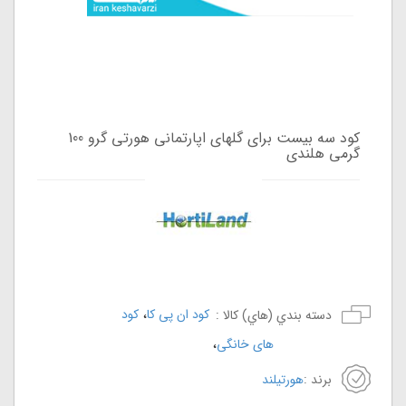
کود سه بیست برای گلهای اپارتمانی هورتی گرو 100
گرمی هلندی
،
کود ان پی کا
کود
دسته بندي (هاي) کالا :
،
های خانگی
برند :
هورتیلند