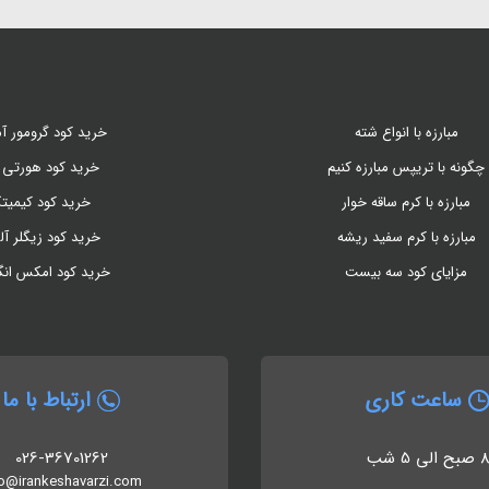
مبارزه با انواع شته
خرید کود گرومور آم
چگونه با تریپس مبارزه کنیم
خرید کود هورتی 
مبارزه با کرم ساقه خوار
خرید کود کیمیت
مبارزه با کرم سفید ریشه
خرید کود زیگلر آل
مزایای کود سه بیست
خرید کود امکس ان
ساعت کاری
ارتباط با ما
 صبح الی 5 شب
026-36701262
fo@irankeshavarzi.com