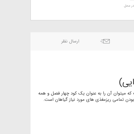
ر محل
ارسال نظر
یی)
عناصر نیتروژن، فسفر و پتاسیم با نسبت های برابر 20 واحدی است که معروف یه کود های NPK 20-20-20 است که میتوان آن را به عنوان یک کود چهار فصل و همه
 بودن تمامی ریزمغذی های مورد نیاز گیاهان است.