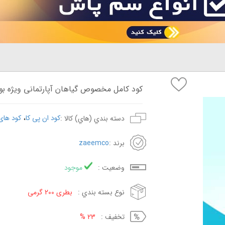
کود کامل مخصوص گیاهان آپارتمانی ویژه بون
،
کود ان پی کا
کود های
دسته بندي (هاي) کالا :
برند :
zaeemco
وضعيت :
موجود
نوع بسته بندي :
بطری 200 گرمی
تخفيف :
23 %