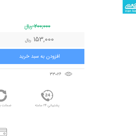
200,000
ريال
153,000
ريال
افزودن به سبد خريد
33026
پشتيباني 24 ساعته
ضمانت ب