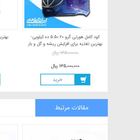
 کامل هورتی گرو 5.5.40 ده کیلویی-
کود کامل هورتی گرو 5.50.20 ده کیلویی-
بهتری
 تناژ
بهترین تغذیه برای افزایش ریشه و گل و بار
135000000
ريال
135,000,000
ريال
خريد
مقالات مرتبط