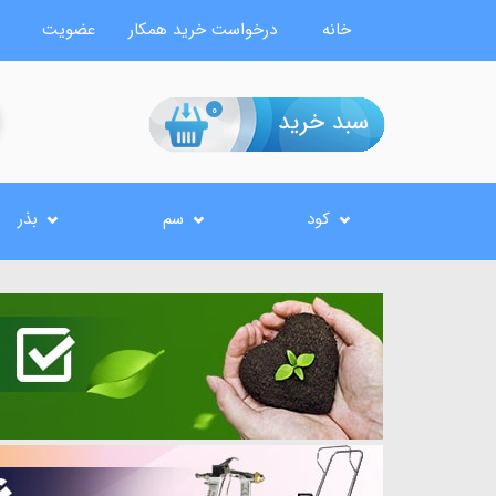
خانه
درخواست خرید همکار
عضویت
0
کود
سم
بذر