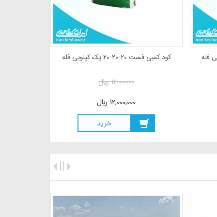
کود کمبی فست 20-20-20 یک کیلویی فله
12000000
ريال
12,000,000
ريال
خريد