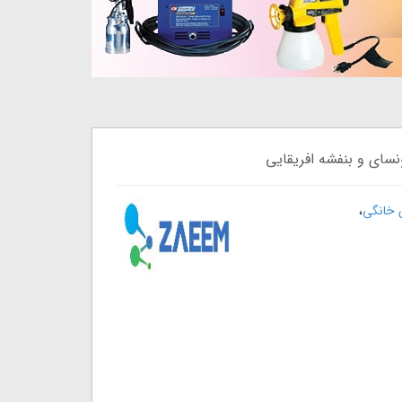
سای و بنفشه افریقایی
،
 خانگی