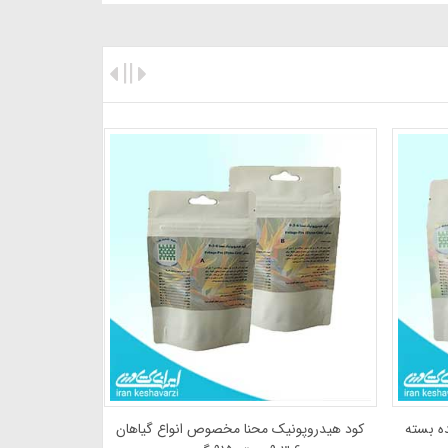
ه بسته
کود هیدروپونیک محنا مخصوص انواع گیاهان
کود هیدروپ