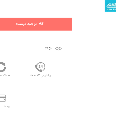
کالا موجود نيست
1452
پشتيباني 24 ساعته
ضمانت ب
پرداخت د