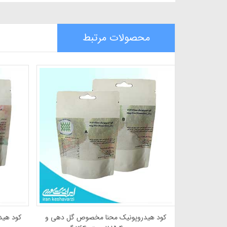
محصولات مرتبط
نواع ارکیده
کود هیدروپونیک محنا مخصوص گل دهی و
کود هید