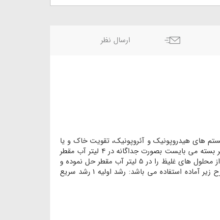
ارسال نظر
ستم های هیدروپونیک و آئروپونیک، تقویت خاک و یا
بصورت محلول پاشی روی گیاه قابل استفاده بوده و برای تهیه 100 لیتر محلول غذایی آماده مصرف مناسب می باشد. محتویات هر بسته می بایست بصورت جداگانه در 4 لیتر آب مقطر
حل شده و بعنوان محلول غلیظ نگهداری شود. برای تهیه 10 لیتر محلول غذایی آماده مصرف، می بایست 400 میلی لیتر از هر یک از محلول های غلیظ را در 5 لیتر آب مقطر حل نموده و
سپس حجم آن را به 10 لیتر رساند. این محلول پس از تنظیم pH 5.5-6.5 و EC متناسب با نوع مصرف و مرحله رشدی گیاه بشرح زیر آماده استفاده می باشد: رشد اولیه 1 رشد سریع