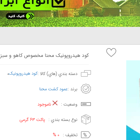
کود هیدروپونیک محنا مخصوص کاهو و سبزیجات ب
،
کود هیدروپونیک
دسته بندي (هاي) کالا :
برند :
عمود کشت محنا
وضعيت :
ناموجود
نوع بسته بندي :
پاکت 63 گرمی
تخفيف :
0 %