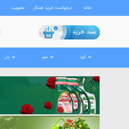
خانه
درخواست خرید همکار
عضویت
0
کود
سم
بذر