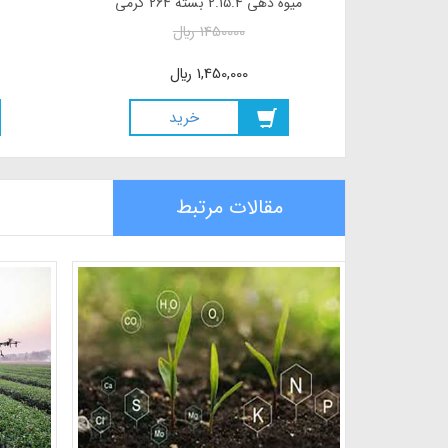
میوه دهی 2.15.4 بسته 264 گرمی
1450000
ريال
1,450,000
ريال
خريد
مقالات مرتبط