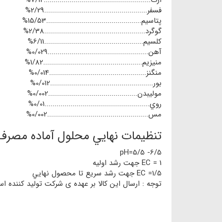
ازت......................................................7/12%
فسفر....................................................2/29%
پتاسيم................................................15/53%
گوگرد...................................................2/38%
كلسيم..................................................6/11%
آهن...................................................0/029%
منيزيم..................................................1/82%
منگنز.................................................0/014%
بور....................................................0/012%
موليبدن.............................................0/002%
روي.....................................................0/01%
مس...................................................0/002%
تنظيمات نهايي محلول آماده مصرف
6/5- 5/5=pH
1 = EC جهت رشد اوليه
1/5= EC جهت رشد سريع تا محصول نهايي
توجه : ارسال این کالا بر عهده ی شرکت تولید کننده 