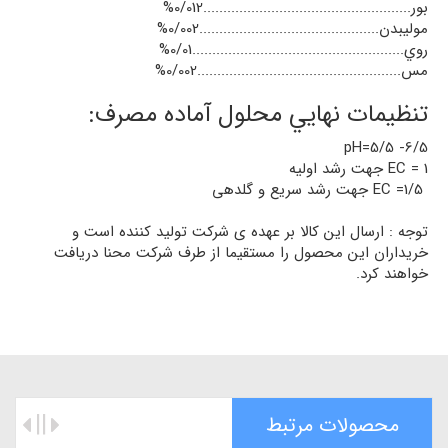
بور....................................................0/012%
موليبدن.............................................0/002%
روي.....................................................0/01%
مس...................................................0/002%
تنظيمات نهايي محلول آماده مصرف:
6/5- 5/5=pH
1 = EC جهت رشد اوليه
1/5= EC جهت رشد سريع و گلدهی
توجه : ارسال این کالا بر عهده ی شرکت تولید کننده است و
خریداران این محصول را مستقیما از طرف شرکت محنا دریافت
خواهند کرد.
محصولات مرتبط