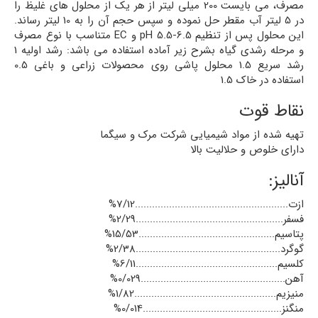
مصرف، می بایست 200 میلی لیتر از هر یک از محلول های غلیظ را
در 5 لیتر آب مقطر حل نموده و سپس حجم آن را به 10 لیتر رساند.
این محلول پس از تنظیم pH 5.5-6.5 و EC متناسب با نوع مصرف
و مرحله رشدی گیاه بشرح زیر آماده استفاده می باشد: رشد اولیه 1
رشد سریع 1.5 محلول پاشی روی محصولات زراعی و باغی 0.5
استفاده در خاک 1.5
نقاط قوت
تهیه شده از مواد شیمیایی شرکت مرک و سیگما
دارای خلوص و حلالیت بالا
آنالیز:
ازت......................................................7/12%
فسفر....................................................2/29%
پتاسيم................................................15/53%
گوگرد...................................................2/38%
كلسيم..................................................6/11%
آهن...................................................0/029%
منيزيم..................................................1/82%
منگنز.................................................0/014%