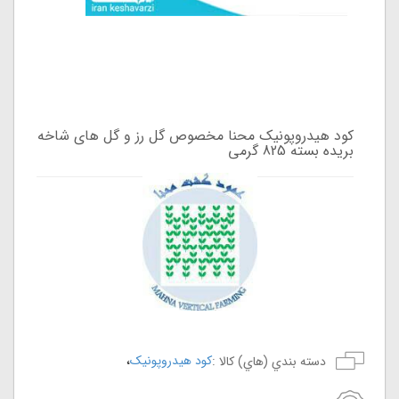
کود هیدروپونیک محنا مخصوص گل رز و گل های شاخه
بریده بسته 825 گرمی
،
کود هیدروپونیک
دسته بندي (هاي) کالا :