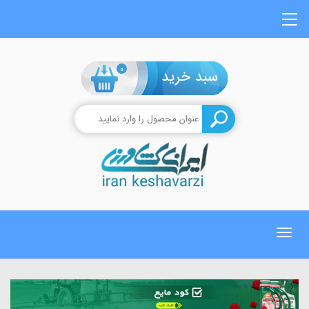
0
Toggle
navigation