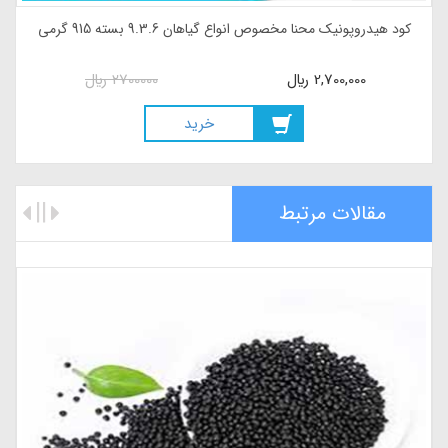
کود هیدروپونیک محنا مخصوص ارکیده بسته 1025 گرمی
3,500,000
ريال
3500000
ريال
خريد
مقالات مرتبط