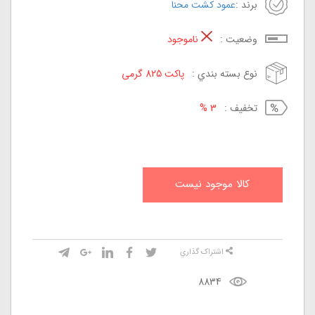
برند :
عمود کشت محنا
وضعيت :
ناموجود
نوع بسته بندي :
پاکت 825 گرمی
تخفيف :
3 %
کالا موجود نيست
اشتراک گذاري
8834