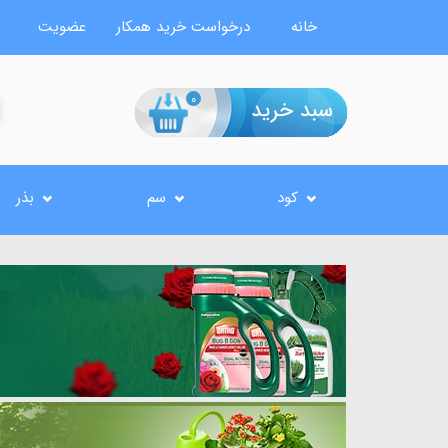
خانه
درخواست خرید همکار
عضویت
0
کود
سم
بذر