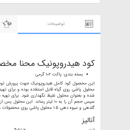
توضيحات
کود هیدروپونیک محنا مخ
بسته بندی: پاکت 102 گرمی
این محصول کود کامل هیدروپونیک جهت پرورش توت فر
گلدهی و میوه دهی 1.5 محلول پاشی روی محصولات زراعی و باغی 0.5 استفاده در خاک 1.5
آنالیز