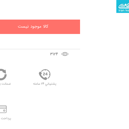
کالا موجود نيست
3124
پشتيباني 24 ساعته
ضمانت ب
پرداخت د