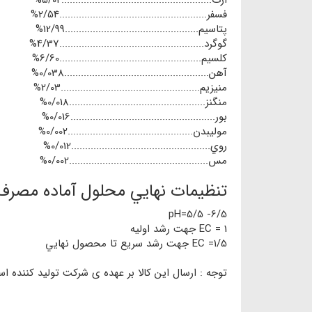
ازت......................................................5/02%
فسفر.....................................................2/54%
پتاسيم................................................12/99%
گوگرد....................................................4/37%
كلسيم...................................................6/60%
آهن....................................................0/038%
منيزيم..................................................2/03%
منگنز.................................................0/018%
بور....................................................0/016%
موليبدن.............................................0/002%
روي..................................................0/012%
مس..................................................0/002%
تنظيمات نهايي محلول آماده مصرف
6/5- 5/5=pH
1 = EC جهت رشد اوليه
1/5= EC جهت رشد سريع تا محصول نهايي
توجه : ارسال این کالا بر عهده ی شرکت تولید کننده 