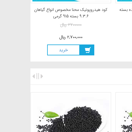
ه بسته
کود هیدروپونیک محنا مخصوص انواع گیاهان
کود هیدروپ
9.3.6 بسته 915 گرمی
2700000
ريال
2,700,000
ريال
خريد