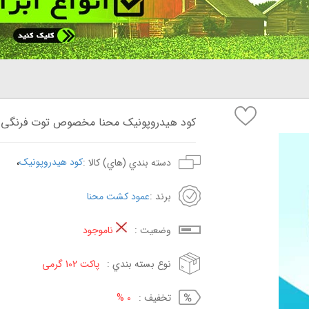
کود هیدروپونیک محنا مخصوص توت فرنگی بسته 02
،
کود هیدروپونیک
دسته بندي (هاي) کالا :
برند :
عمود کشت محنا
وضعيت :
ناموجود
نوع بسته بندي :
پاکت 102 گرمی
تخفيف :
0 %