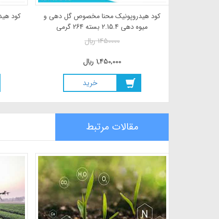
نواع ارکیده
کود هیدروپونیک محنا مخصوص گل دهی و
کود هید
میوه دهی 2.15.4 بسته 264 گرمی
1450000
ريال
1,450,000
ريال
خريد
مقالات مرتبط