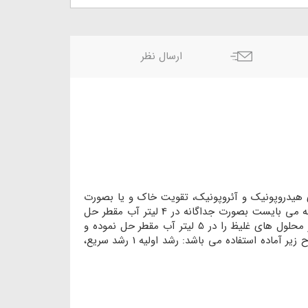
ارسال نظر
 هیدروپونیک و آئروپونیک، تقویت خاک و یا بصورت
محلول پاشی روی گیاه قابل استفاده بوده و برای تهیه 200 لیتر محلول غذایی آماده مصرف مناسب می باشد. محتویات هر بسته می بایست بصورت جداگانه در 4 لیتر آب مقطر حل
شده و بعنوان محلول غلیظ نگهداری شود. برای تهیه 10 لیتر محلول غذایی آماده مصرف، می بایست 200 میلی لیتر از هر یک از محلول های غلیظ را در 5 لیتر آب مقطر حل نموده و
سپس حجم آن را به 10 لیتر رساند. این محلول پس از تنظیم pH 5.5-6.5 و EC متناسب با نوع مصرف و مرحله رشدی گیاه بشرح زیر آماده استفاده می باشد: رشد اولیه 1 رشد سریع،