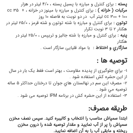
پسته :
برای کنترل و مبارزه با پسیل پسته ، 4/0 لیتر در هزار
مرکبات ( خزانه ) :
برای کنترل و مبارزه با مینوز در خزانه ، cc 35 +
cc 300 + 100 لیتر آب در دو نوبت به فاصله 10 روز
توتون :
برای کنترل و مبارزه با شته توتون و شته قرمز ، 25/0 ليتر در
هكتار 2 تا 3 نوبت تکرار
پنبه :
برای کنترل و مبارزه با شته جالیز و تریپس ، 25/0 ليتر در
هكتار
سازگاري و اختلاط :
با مواد قلیایی سازگار است .
توصيه ها :
1- براي جلوگیری از پدیده مقاومت ، بهتر است فقط یک بار در سال
از این حشره کش استفاده شود .
2- مصرف اين سم در نهالستان هاي جوان تا درختان حداکثر 5 ساله
توصيه مي شود .
3- استفاده از این حشره کش در برنامه IPM توصیه می شود .
طریقه مصرف:
ابتدا سمپاش مناسب را انتخاب و کالیبره کنید. سپس نصف مخزن
سمپاش را پر از آب نمایید و مقدار توصیه شده را درون مخزن
ریخته و مابقی آب را به آن اضافه نمایید.