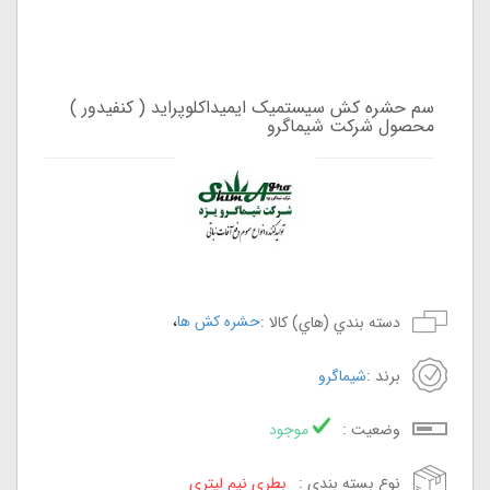
سم حشره کش سیستمیک ایمیداکلوپراید ( کنفیدور )
محصول شرکت شیماگرو
،
حشره کش ها
دسته بندي (هاي) کالا :
برند :
شیماگرو
وضعيت :
موجود
نوع بسته بندي :
بطری نیم لیتری