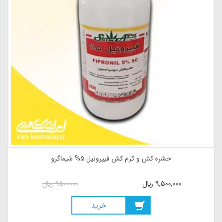
حشره کش و کرم کش فیپرونیل 5% شیماگرو
9,500,000
ريال
9500000
ريال
خريد