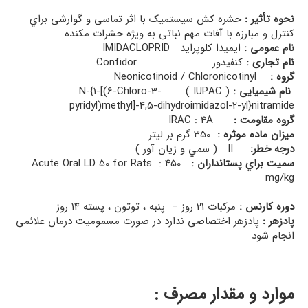
نحوه تأثیر :
حشره کش سیستمیک با اثر تماسی و گوارشی براي
کنترل و مبارزه با آفات مهم نباتی به ویژه حشرات مکنده
نام عمومی :
ایمیدا کلوپراید IMIDACLOPRID
نام تجاری :
کنفیدور Confidor
گروه :
Neonicotinoid / Chloronicotinyl
نام شیمیایی :
( IUPAC ) N-{1-[(6-Chloro-3-
pyridyl)methyl]-4,5-dihydroimidazol-2-yl}nitramide
گروه مقاومت :
IRAC : 4A
میزان ماده موثره :
350 گرم بر لیتر
درجه خطر:
II ( سمي و زیان آور )
سميت براي پستانداران :
Acute Oral LD 50 for Rats : 450
mg/kg
دوره کارنس :
مرکبات 21 روز – پنبه ، توتون ، پسته 14 روز
پادزهر :
پادزهر اختصاصی ندارد در صورت مسمومیت درمان علائمی
انجام شود
موارد و مقدار مصرف :