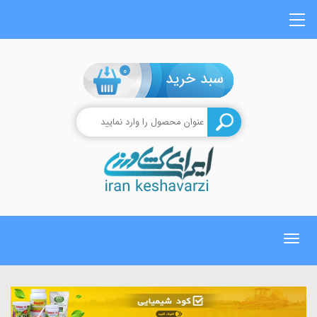
0
Toggle
navigation