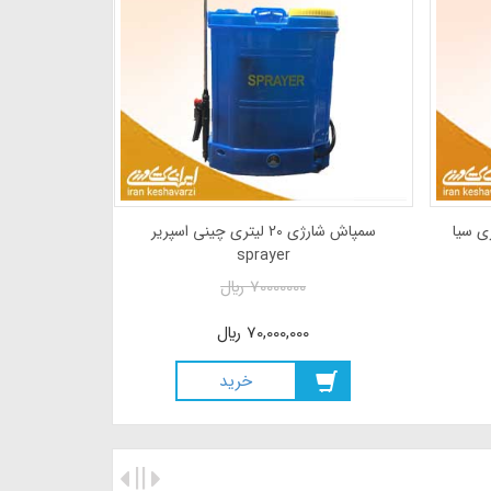
ارژی-دستی 20 لیتری سیا
سمپاش شارژی 20 لیتری چینی اسپریر
sprayer
70000000
ريال
70,000,000
ريال
خريد