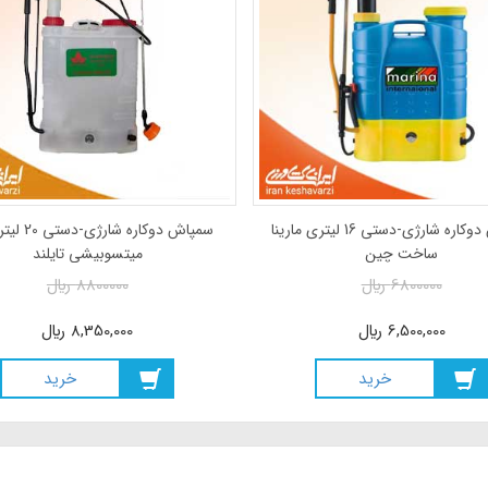
سمپاش دوکاره شارژی-دستی 16 لیتری مارینا
سمپاش دوکاره ش
ساخت چین
میتسوبیشی تایلند
6800000
ريال
8800000
ريال
6,500,000
ريال
8,350,000
ريال
خريد
خريد