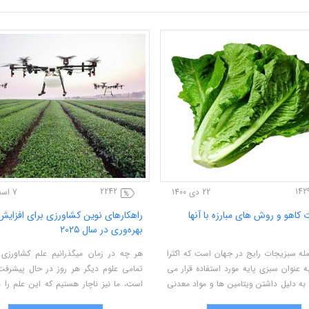
2242
142
22 دی 1400
7 اسفند 1403
ت کاهو و روش های مبارزه با آنها
راهکارهای نوین کشاورزی برای افزایش
بهره‌وری در سال ۲۰۲۵
مله سبزیجات رایج در جهان است که اکثرا
هر چه در زمان میگذرانیم علم کشاورزی 
به عنوان سبزی پایه مورد استفاده قرار می
تمامی علوم دیگر هر روز در حال پیشرفت
و به دلیل داشتن ویتامین ها و مواد معدنی
است، ما نیز ناچار هستیم که این علم را ه
ای سلامت انسان بسیار مفید بوده و
روزرسانی کنیم تا در دنیای کشاورزی بتوانی