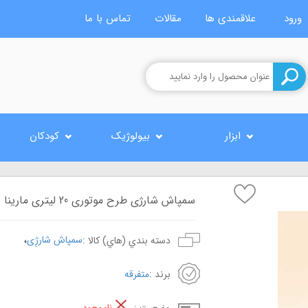
ورود
علاقمندی ها
مقالات
تماس با ما
ابزار
بیولوژیک
کودکان
سمپاش شارژی طرح موتوری 20 لیتری مارینا
،
سمپاش شارژِی
دسته بندي (هاي) کالا :
برند :
متفرقه