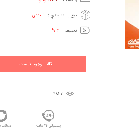
وضعيت :
ناموجود
نوع بسته بندي :
1 عددی
تخفيف :
4 %
کالا موجود نيست
9827
پشتيباني 24 ساعته
ضمانت ب