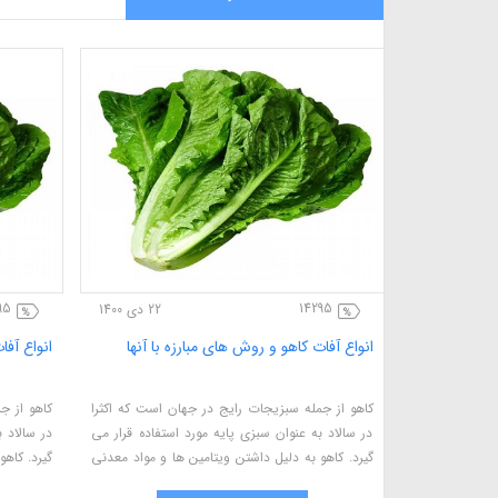
95
14295
22 آبان 1400
22 دی 1400
رخت سیب
انواع آفات کاهو و روش های مبارزه با آنها
انواع آفا
امل خسارت زای
کاهو از جمله سبزیجات رایج در جهان است که اکثرا
کاهو از ج
ا برداشت و به
در سالاد به عنوان سبزی پایه مورد استفاده قرار می
در سالاد 
ی کنند. در این
گیرد. کاهو به دلیل داشتن ویتامین ها و مواد معدنی
گیرد. کاه
ماری های مربوط
مختلف برای سلامت انسان بسیار مفید بوده و
مختلف بر