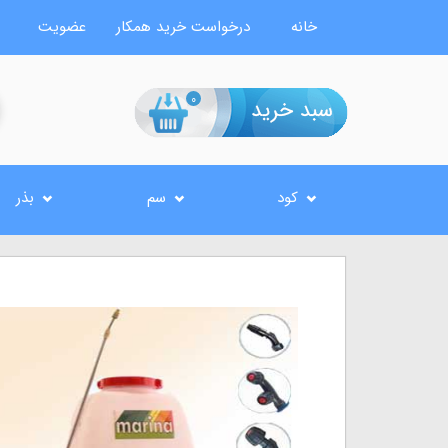
خانه
درخواست خرید همکار
عضویت
0
کود
سم
بذر