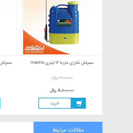
سمپاش 20 لیتری شارژی سولو 417 آلمانی
سمپاش شارژی مارینا 16 لیتری marina
6000000
ريال
5,800,000
ريال
خريد
مقالات مرتبط