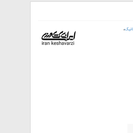
،
انیک