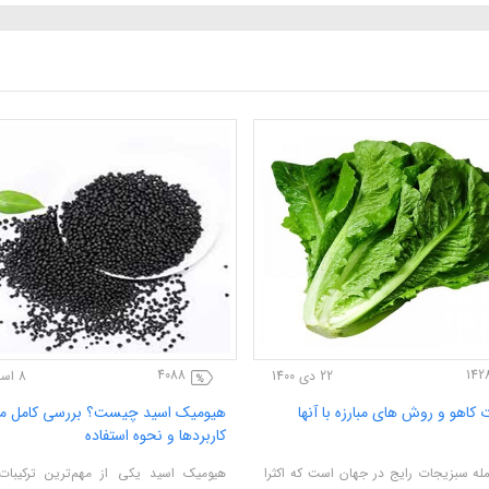
14288
22 آبان 1400
22 دی 1400
اری های درخت سیب
انواع آفات کاهو و روش های مبارزه با آنها
مهم ترین عوامل خسارت زای
کاهو از جمله سبزیجات رایج در جهان است که اکثرا