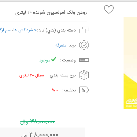
روغن ولک امولسیون شونده 20 لیتری
،
حشره کش ها
سم ارگ
دسته بندي (هاي) کالا :
برند :
متفرقه
وضعيت :
موجود
نوع بسته بندي :
سطل 20 لیتری
تخفيف :
0 %
38,000,000
ريال
38,000,000
ريال