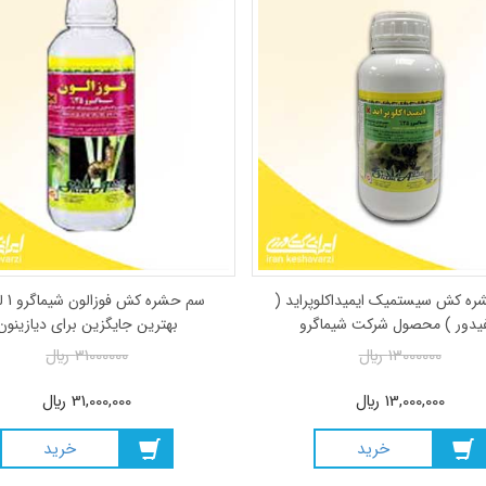
حشره کش سیستمیک استامی پراید SP 20%
سم حشره کش سیستمیک ایمیداکلوپراید (
شیماگرو 1404
کنفیدور ) محصول شرکت شیماگرو
7500000
ريال
13000000
ريال
7,500,000
ريال
13,000,000
ريال
خريد
خريد