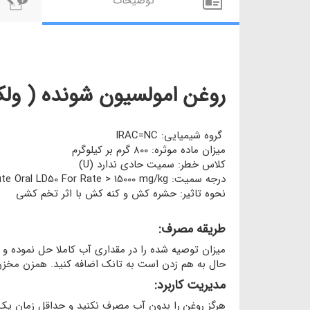
توضيحات
روغن امولسیون شونده ( ولک ) 20 ل
گروه شیمیایی: IRAC=NC
میزان ماده موثره: 800 گرم بر کیلوگرم
کلاس خطر: سمیت حادی ندارد (U)
درجه سمیت: Acute Oral LD50 For Rate > 15000 mg/kg
نحوه تاثیر: حشره کش و کنه کش با اثر تخم کشی
طریقه مصرف:
میزان توصیه شده را در مقداری آب کاملا حل نموده و
حال به هم زدن است به تانک اضافه کنید. همزن مخزن
مدیریت کاربرد:
هرگز روغن را بدون آب مصرف نکنید و حداقل زمان یک