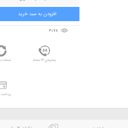
افزودن به سبد خريد
3078
پشتيباني 24 ساعته
ضمانت ب
پرداخت د