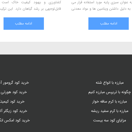
زمان کاشت تا برداشت و به
در سالاد به عنوان سبزی پایه مورد استفاده قرار می
ارت ایجاد می کنند. در این
گیرد. کاهو به دلیل داشتن ویتامین ها و مواد معدنی
ین آفات و بیماری های مربوط
مختلف برای سلامت انسان بسیار مفید بوده و
شویم.
کشاورزان میتوانند با آگاهی از بیماری ها و آفات آن،
مه مطلب
ادامه مطلب
آنها را کنترل و محصول با کیفیت و بازار پسند به
عرضه کنند.
مبارزه با انواع شته
خرید کود گرومور آم
چگونه با تریپس مبارزه کنیم
خرید کود هورتی 
مبارزه با کرم ساقه خوار
خرید کود کیمیت
مبارزه با کرم سفید ریشه
خرید کود زیگلر آل
مزایای کود سه بیست
خرید کود امکس ان