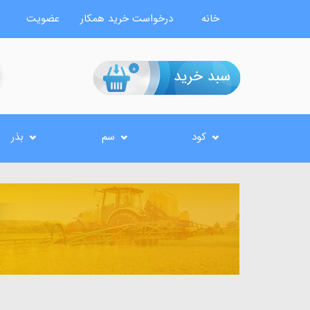
خانه
درخواست خرید همکار
عضویت
0
کود
سم
بذر