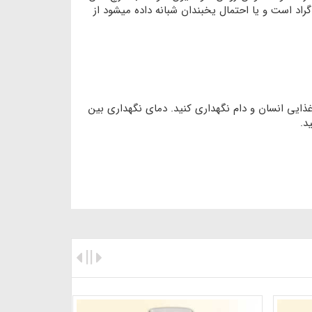
10 روز بین مصرف روغن و این قارچ کش رعایت شود. زمانی که دمای هوا 1- درجه سانتی گراد است و یا احتمال یخبندان شبانه داده میشود از
غذایی انسان و دام نگهداری کنید. دمای نگهداری بین