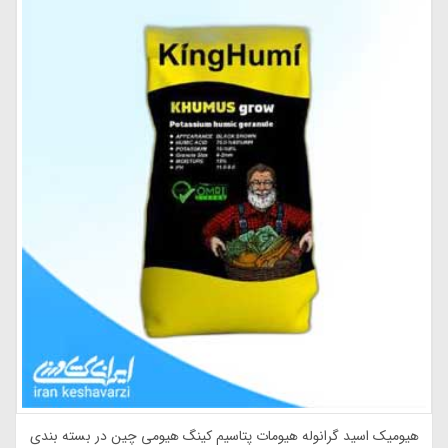
هیومیک اسید پودری 69 درصد همراه با پتاسیم پلنت استار