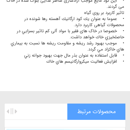
• این کود مایع موجب آزادسازی عناصر غذایی بلوک شده در خاک
می گردند.
تاثیر کاربرد بر روی گیاه
• عموما به عنوان يك کود ارگانيك آهسته رها شونده در
محصولات گیاهی كاربرد دارد.
• خصوصا در خاک های فقیر با مواد آلی کم تاثير بسزايي در
حاصلخيزي خاك خواهد داشت.
• موجب بهبود رشد ريشه و مقاومت ريشه ها نسبت به بيماري
هاي خاكزاد مي گردد.
• قابل استفاده به عنوان بذر مال جهت بهبود جوانه زني
• افزايش فعاليت ميكروارگانيسم هاي خاك
محصولات مرتبط