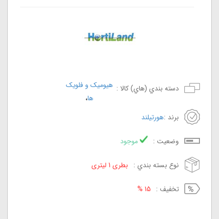
هیومیک و فلویک
دسته بندي (هاي) کالا :
،
ها
برند :
هورتیلند
وضعيت :
موجود
نوع بسته بندي :
بطری 1 لیتری
تخفيف :
15 %