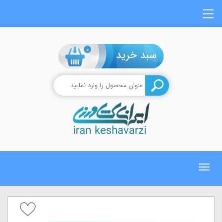
0
Toggle
navigation