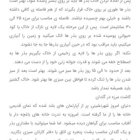
پس از آماده کردن خاک بذر ها باید بر روی بستر پاشده شود، بهتر است
بذر ها طوری بر روی خاک قرار بگیرند که از هم فاصله ی کافی داشته
باشند و خیلی بهم چسبیده نباشند. فاصله ی مناسب برای مرزه 25 الی
30 سانتیمتر است. پس از این مرحله یک لایه ی نازک از خاک یا کود
حیوانی پوسیده شده بر روی بذر ها الک میکنید و زمین را آبیاری
میکنیم، باید مراقب بود که در حین آبیاری بذرها جا به جا نشوند.
نکته: اگر روی بذر ها را لایه ی زخیمی از خاک بگیریم بذر ها به
اصطلاح خفه می شوند و قدرت جوانه زنی خود را از دست می دهند.
بعد از حدود 10 الی 15 روز بذر ها سبز می شوند. بهتر است بعد از سبز
شدن بذر ها را تنک کرده تا فواطل بین سبزی ها بهتر شود. خاک گشنیز
باید همیشه نمدار باشد
کاشت مرزه در گلدان
دنیای امروز شهرنشینی پر از آپارتمان های بلند شده که نمای قدیمی
خانه ها را از ما گرفته است. امروزه به ندرت خانه های باغچه دار با
آفتاب مناسب برای گیاهان دیده میشود. اما شما میتوانید با مقداری بذر
و یک گلدان مناسب پشت پنجره ی اتاق یا دفتر کارتان سبزی بکارید.