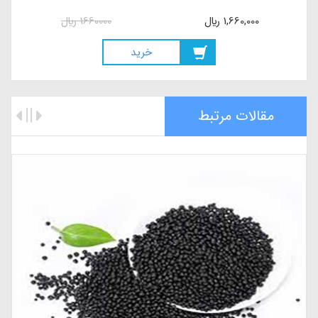
1,660,000
ريال
1660000
ريال
خريد
مقالات مرتبط