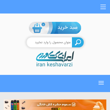
0
Toggle
navigation