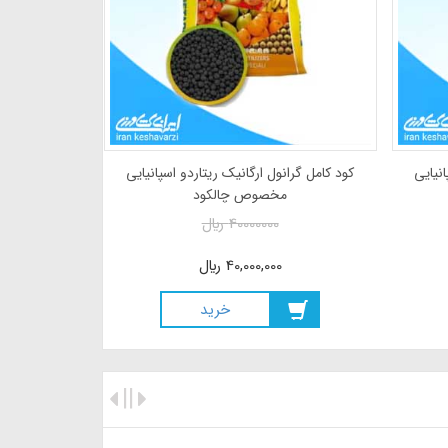
انیایی
کود کامل گرانول ارگانیک ریتاردو اسپانیایی
سلیکات پتاس
مخصوص چالکود
40000000
ريال
40,000,000
ريال
خريد