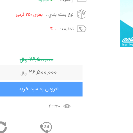
وضعيت :
موجود
نوع بسته بندي :
بطری 250 گرمی
تخفيف :
0 %
26,500,000
ريال
26,500,000
ريال
افزودن به سبد خريد
42320