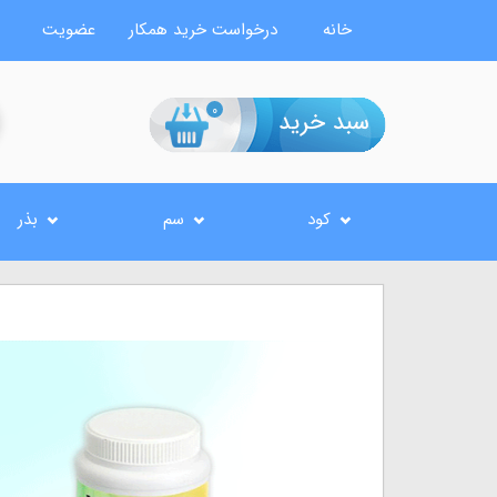
خانه
درخواست خرید همکار
عضویت
0
کود
سم
بذر