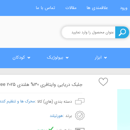
ورود
علاقمندی ها
مقالات
تماس با ما
ابزار
بیولوژیک
کودکان
جلبک دریایی وایتافری 30% هلندی 2025 VitaFree کود ارگانیک محرک رشد گیاهی
محرک ها و تنظیم کنند
دسته بندي (هاي) کالا :
برند :
هورتیلند