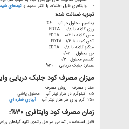
• وايتافري قابل اختلاط با اكثر سموم و
كودهاي شيمي
تجزیه ضمانت شده:
پتاسیم محلول در آب 6%
روی کلاته با EDTA 0/8
مس کلاته با EDTA 0/4
آهن کلاته با EDTA 1/6
منگنز کلاته با EDTA 0/8
بور محلول 0/03
کلسیم محلول 0/2
عصاره جلبک دریایی 30%
میزان مصرف کود جلبک دریایی وایتافر
مقدار مصرف روش مصرف
0.5 كيلوگرم در هزار ليتر آب محلول پاشي
250 گرم براي هر هزار ليتر آب
آبياري قطره اي
زمان مصرف کود وایتافری 30%:
قابل استفاده در تمامی مراحل رشدی کلیه گیاهان زراع