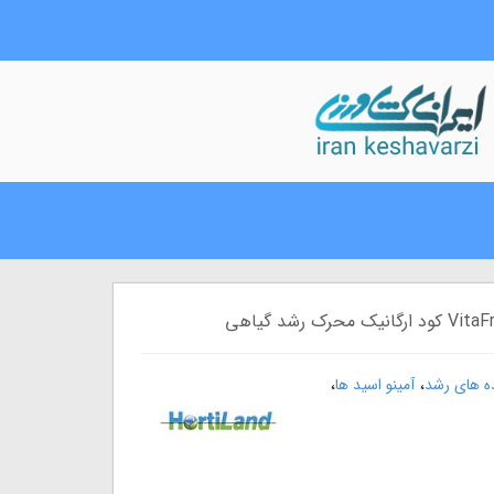
،
،
ه های رشد
آمینو اسید ها