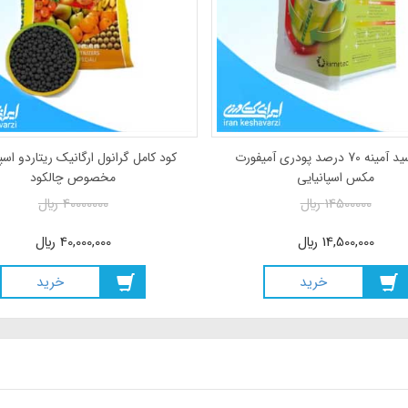
کود اسید آمینه 70 درصد پودری آمیفورت
کود کامل گرانول ارگانیک ریتاردو اسپ
مکس اسپانیایی
مخصوص چالکود
14500000
ريال
40000000
ريال
14,500,000
ريال
40,000,000
ريال
خريد
خريد