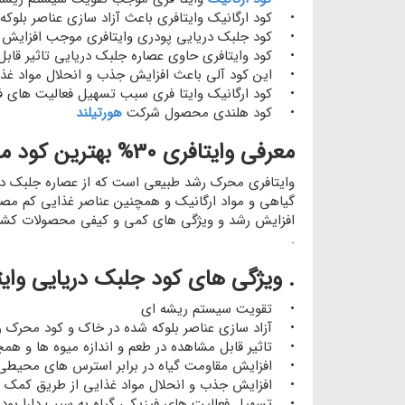
• کود ارگانیک وایتافری باعث آزاد سازی عناصر بلوک
• کود جلبک دریایی پودری وایتافری موجب افزایش م
• کود وایتافری حاوی عصاره جلبک دریایی تاثیر قابل 
• این کود آلی باعث افزایش جذب و انحلال مواد غذا
• کود ارگانیک وایتا فری سبب تسهیل فعالیت های فیز
• کود هلندی محصول شرکت
هورتیلند
معرفی وایتافری 30% بهترین کود محرک رشد :
وایتافری محرک رشد طبیعی است که از عصاره جلبک دریایی آسکوفیلوم نودوسوم(nodosum
گیاهی و مواد ارگانیک و همچنین عناصر غذایی کم مصر
افزایش رشد و ویژگی های کمی و کیفی محصولات کشاو
.
. ویژگی های کود جلبک دریایی وایتافر
• تقویت سیستم ریشه ای
• آزاد سازی عناصر بلوکه شده در خاک و کود محرک 
• تاثیر قابل مشاهده در طعم و اندازه میوه ها و همچ
• افزایش مقاومت گیاه در برابر استرس های محیطی
• افزایش جذب و انحلال مواد غذایی از طریق کمک به
• تسهیل فعالیت های فیزیکی گیاه به سبب دارا بودن 