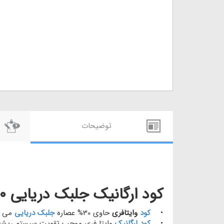
توضيحات
کود ارگانیک جلبک دریایی 30% وایتافری 2025
•
کود
وایتافری
حاوی 30% عصاره
جلبک دریایی
می ب
•
کود ارگانیک
وایتا فری موجب تقویت سیستم ریشه