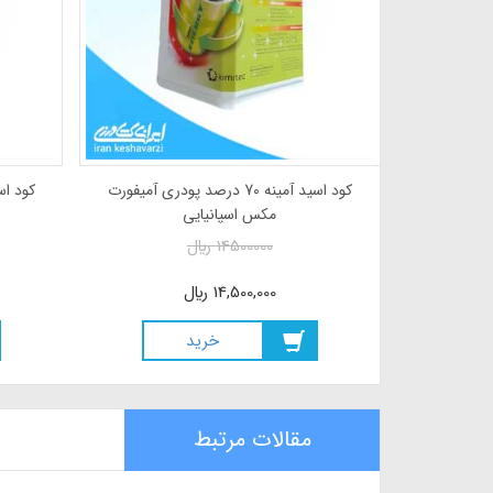
پتاسیم کینگ
کود اسید آمینه 70 درصد پودری آمیفورت
مکس اسپانیایی
14500000
ريال
14,500,000
ريال
خريد
مقالات مرتبط