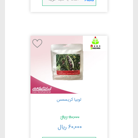
لوبیا کریسمس
80,000
ریال
60,000
ریال