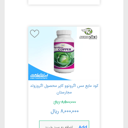
کود مایع مس اگرونوو کاپر محصول اگروزولد
مجارستان
8,500,000
ریال
8,000,000
ریال
اضافه به سبد خرید